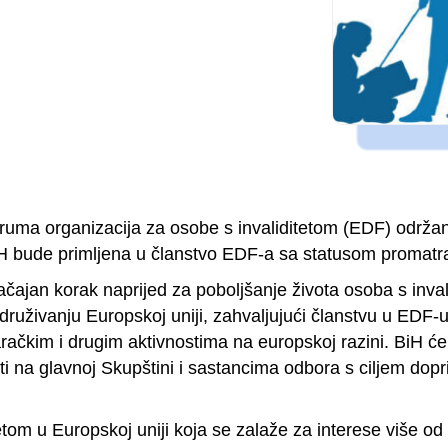
ma organizacija za osobe s invaliditetom (EDF) održano
BiH bude primljena u članstvo EDF-a sa statusom promatr
ačajan korak naprijed za poboljšanje života osoba s inv
uživanju Europskoj uniji, zahvaljujući članstvu u EDF-u,
ačkim i drugim aktivnostima na europskoj razini. BiH će 
i na glavnoj Skupštini i sastancima odbora s ciljem doprin
tom u Europskoj uniji koja se zalaže za interese više od