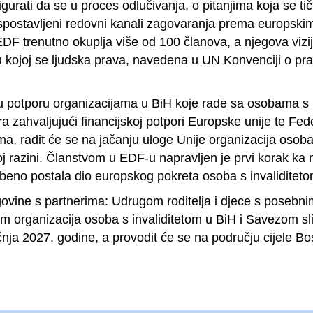
gurati da se u proces odlučivanja, o pitanjima koja se tič
uspostavljeni redovni kanali zagovaranja prema europskim 
EDF trenutno okuplja više od 100 članova, a njegova vizij
 kojoj se ljudska prava, navedena u UN Konvenciji o pra
u potporu organizacijama u BiH koje rade sa osobama s in
ira zahvaljujući financijskoj potpori Europske unije te Fede
ma, radit će se na jačanju uloge Unije organizacija osob
 razini. Članstvom u EDF-u napravljen je prvi korak k
užbeno postala dio europskog pokreta osoba s invaliditet
ovine s partnerima: Udrugom roditelja i djece s posebn
m organizacija osoba s invaliditetom u BiH i Savezom sl
ječnja 2027. godine, a provodit će se na području cijele B