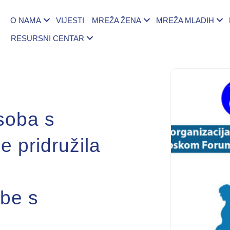
O NAMA
VIJESTI
MREŽA ŽENA
MREŽA MLADIH
RESURSNI CENTAR
osoba s
e pridružila
obe s