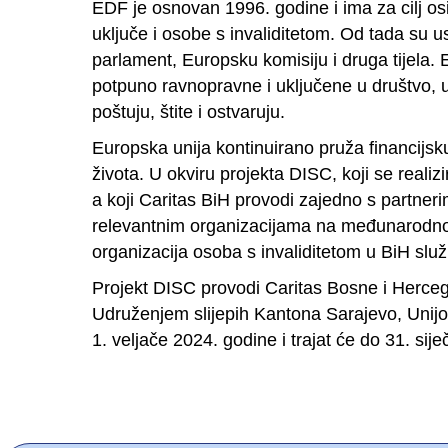
EDF je osnovan 1996. godine i ima za cilj osi
uključe i osobe s invaliditetom. Od tada su 
parlament, Europsku komisiju i druga tijela. 
potpuno ravnopravne i uključene u društvo, u
poštuju, štite i ostvaruju.
Europska unija kontinuirano pruža financijsk
života. U okviru projekta DISC, koji se realiz
a koji Caritas BiH provodi zajedno s partneri
relevantnim organizacijama na međunarodnoj
organizacija osoba s invaliditetom u BiH sl
Projekt DISC provodi Caritas Bosne i Herceg
Udruženjem slijepih Kantona Sarajevo, Unijo
1. veljače 2024. godine i trajat će do 31. si