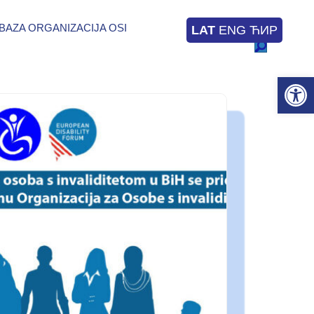
BAZA ORGANIZACIJA OSI
LAT
ENG
ЋИР
Op