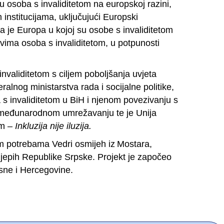
u osoba s invaliditetom na europskoj razini,
institucijama, uključujući Europski
a je Europa u kojoj su osobe s invaliditetom
vima osoba s invaliditetom, u potpunosti
validitetom s ciljem poboljšanja uvjeta
ralnog ministarstva rada i socijalne politike,
a s invaliditetom u BiH i njenom povezivanju s
a međunarodnom umrežavanju te je Unija
om –
Inkluzija nije iluzija.
im potrebama Vedri osmijeh iz Mostara,
ijepih Republike Srpske. Projekt je započeo
osne i Hercegovine.