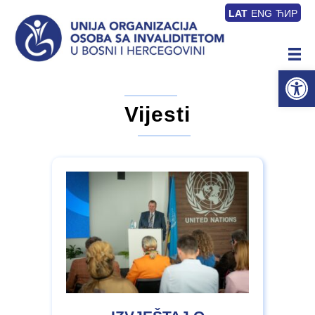
LAT
ENG
ЋИР
Op
Vijesti