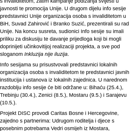
s invaliditetom, zatim kampanje podizanja svijesti u
javnosti te promocija Unije. U drugom dijelu info sesije
predstavnici Unije organizacija osoba s invaliditetom u
BiH, Suvad Zahirović i Branko Suzić, prezentirali su rad
Unije. Na koncu susreta, sudionici Info sesije su imali
priliku za diskusiju te davanje prijedloga koji bi mogli
doprinijeti učinkovitijoj realizaciji projekta, a sve pod
sloganom
Inkluzija nije iluzija
.
Info sesijama su prisustvovali predstavnici lokalnih
organizacija osoba s invaliditetom te predstavnici javnih
institucija i ustanova iz lokalnih zajednica. U narednom
razdoblju info sesije će biti održane u: Bihaću (25.4.),
Trebinju (30.4.), Zenici (8.5.), Mostaru (9.5.) i Sarajevu
(10.5.).
Projekt DISC provodi Caritas Bosne i Hercegovine,
zajedno s partnerima: Udrugom roditelja i djece s
posebnim potrebama Vedri osmijeh iz Mostara,