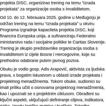
projekta DISC, organizirao trening na temu “Izrada
projekata” za organizacije osoba s invaliditetom.
Od 10. do 12. febrauara 2025. godine u Međugorju je
održan trening na temu “Izrada projekata” u okviru
Programa izgradnje kapaciteta projekta DISC, koji
financira Europska unija, a sufinanciraju Federalno
ministarstvo rada i socijalne politike te Caritas Slovenije.
Trening je okupio predstavnike organizacija osoba s
invaliditetom iz cijele Bosne i Hercegovine, koje su
prethodno odabrane putem javnog poziva.
Obuku je vodio gosp. Adis Arapović, aktivista za ljudska
prava, s bogatim iskustvom u oblasti izrade projekata i
projektnog menadžmenta. Tokom obuke, sudionici su
imali priliku učiti o osnovama projektnog menadžmenta,
kao i upoznati se s projektnim ciklusom. Obrađeni su
ključni aspekti, uključujući definiranje ciljeva, indikatora,
rizika, izradu logičke matrice i budžeta. Također,