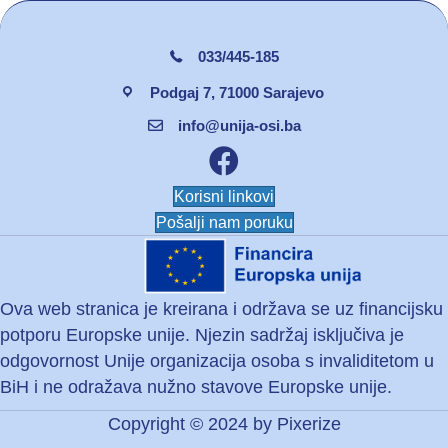
033/445-185
Podgaj 7, 71000 Sarajevo
info@unija-osi.ba
Facebook unija osi
Korisni linkovi
Pošalji nam poruku
Ova web stranica je kreirana i održava se uz financijsku
potporu Europske unije. Njezin sadržaj isključiva je
odgovornost Unije organizacija osoba s invaliditetom u
BiH i ne odražava nužno stavove Europske unije.
Copyright © 2024 by
Pixerize