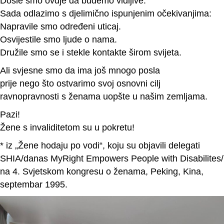
Došle smo ovdje da budemo vidljive.
Sada odlazimo s djelimično ispunjenim očekivanjima:
Napravile smo određeni uticaj.
Osvijestile smo ljude o nama.
Družile smo se i stekle kontakte širom svijeta.
Ali svjesne smo da ima još mnogo posla
prije nego što ostvarimo svoj osnovni cilj
ravnopravnosti s ženama uopšte u našim zemljama.
Pazi!
Žene s invaliditetom su u pokretu!
* iz „Žene hodaju po vodi“, koju su objavili delegati
SHIA/danas MyRight Empowers People with Disabilites/
na 4. Svjetskom kongresu o ženama, Peking, Kina,
septembar 1995.