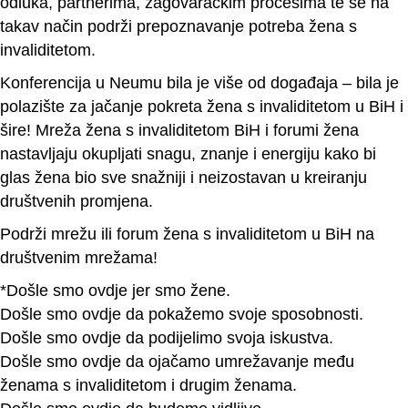
odluka, partnerima, zagovaračkim procesima te se na
takav način podrži prepoznavanje potreba žena s
invaliditetom.
Konferencija u Neumu bila je više od događaja – bila je
polazište za jačanje pokreta žena s invaliditetom u BiH i
šire! Mreža žena s invaliditetom BiH i forumi žena
nastavljaju okupljati snagu, znanje i energiju kako bi
glas žena bio sve snažniji i neizostavan u kreiranju
društvenih promjena.
Podrži mrežu ili forum žena s invaliditetom u BiH na
društvenim mrežama!
*Došle smo ovdje jer smo žene.
Došle smo ovdje da pokažemo svoje sposobnosti.
Došle smo ovdje da podijelimo svoja iskustva.
Došle smo ovdje da ojačamo umrežavanje među
ženama s invaliditetom i drugim ženama.