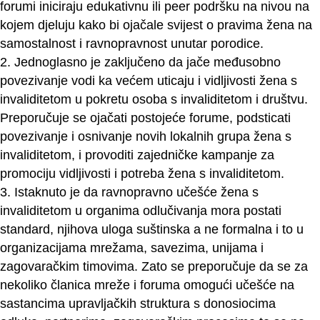
forumi iniciraju edukativnu ili peer podršku na nivou na
kojem djeluju kako bi ojačale svijest o pravima žena na
samostalnost i ravnopravnost unutar porodice.
2. Jednoglasno je zaključeno da jače međusobno
povezivanje vodi ka većem uticaju i vidljivosti žena s
invaliditetom u pokretu osoba s invaliditetom i društvu.
Preporučuje se ojačati postojeće forume, podsticati
povezivanje i osnivanje novih lokalnih grupa žena s
invaliditetom, i provoditi zajedničke kampanje za
promociju vidljivosti i potreba žena s invaliditetom.
3. Istaknuto je da ravnopravno učešće žena s
invaliditetom u organima odlučivanja mora postati
standard, njihova uloga suštinska a ne formalna i to u
organizacijama mrežama, savezima, unijama i
zagovaračkim timovima. Zato se preporučuje da se za
nekoliko članica mreže i foruma omogući učešće na
sastancima upravljačkih struktura s donosiocima