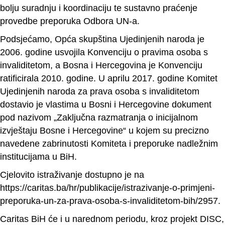
bolju suradnju i koordinaciju te sustavno praćenje
provedbe preporuka Odbora UN-a.
Podsjećamo, Opća skupština Ujedinjenih naroda je
2006. godine usvojila Konvenciju o pravima osoba s
invaliditetom, a Bosna i Hercegovina je Konvenciju
ratificirala 2010. godine. U aprilu 2017. godine Komitet
Ujedinjenih naroda za prava osoba s invaliditetom
dostavio je vlastima u Bosni i Hercegovine dokument
pod nazivom „Zaključna razmatranja o inicijalnom
izvještaju Bosne i Hercegovine“ u kojem su precizno
navedene zabrinutosti Komiteta i preporuke nadležnim
institucijama u BiH.
Cjelovito istraživanje dostupno je na
https://caritas.ba/hr/publikacije/istrazivanje-o-primjeni-
preporuka-un-za-prava-osoba-s-invaliditetom-bih/2957
.
Caritas BiH će i u narednom periodu, kroz projekt DISC,