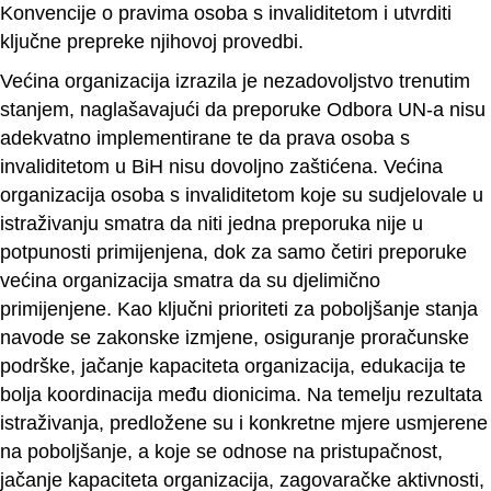
Konvencije o pravima osoba s invaliditetom i utvrditi
ključne prepreke njihovoj provedbi.
Većina organizacija izrazila je nezadovoljstvo trenutim
stanjem, naglašavajući da preporuke Odbora UN-a nisu
adekvatno implementirane te da prava osoba s
invaliditetom u BiH nisu dovoljno zaštićena. Većina
organizacija osoba s invaliditetom koje su sudjelovale u
istraživanju smatra da niti jedna preporuka nije u
potpunosti primijenjena, dok za samo četiri preporuke
većina organizacija smatra da su djelimično
primijenjene. Kao ključni prioriteti za poboljšanje stanja
navode se zakonske izmjene, osiguranje proračunske
podrške, jačanje kapaciteta organizacija, edukacija te
bolja koordinacija među dionicima. Na temelju rezultata
istraživanja, predložene su i konkretne mjere usmjerene
na poboljšanje, a koje se odnose na pristupačnost,
jačanje kapaciteta organizacija, zagovaračke aktivnosti,