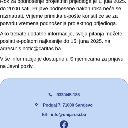
Rok za podnošenje projektnih prijedloga je 1. jula 2025.
do 20:00 sati. Prijave podnesene nakon roka neće se
razmatrati. Vrijeme primitka e-pošte koristit će se za
potvrdu vremena podnošenja projektnog prijedloga.
Ako trebate dodatne informacije, svoja pitanja možete
poslati e-poštom najkasnije do 15. juna 2025. na
adresu:
s.hotic@caritas.ba
Više informacije je dostupno u
Smjernicam
a
za prijavu
na Javni poziv.
033/445-185
Podgaj 7, 71000 Sarajevo
info@unija-osi.ba
Facebook unija osi