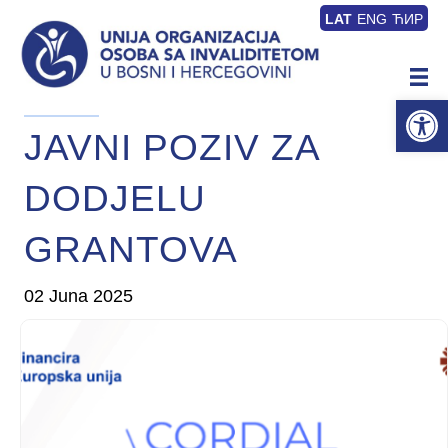
LAT
ENG
ЋИР
Op
JAVNI POZIV ZA
DODJELU
GRANTOVA
02 Juna 2025