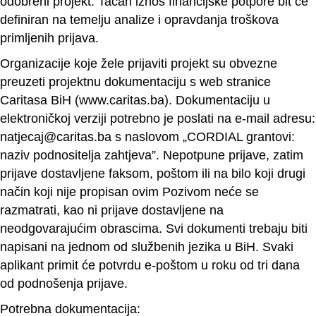
odobreni projekt. Tačan iznos financijske potpore bit će
definiran na temelju analize i opravdanja troškova
primljenih prijava.
Organizacije koje žele prijaviti projekt su obvezne
preuzeti projektnu dokumentaciju s web stranice
Caritasa BiH (www.caritas.ba). Dokumentaciju u
elektroničkoj verziji potrebno je poslati na e-mail adresu:
natjecaj@caritas.ba s naslovom „CORDIAL grantovi:
naziv podnositelja zahtjeva”. Nepotpune prijave, zatim
prijave dostavljene faksom, poštom ili na bilo koji drugi
način koji nije propisan ovim Pozivom neće se
razmatrati, kao ni prijave dostavljene na
neodgovarajućim obrascima. Svi dokumenti trebaju biti
napisani na jednom od službenih jezika u BiH. Svaki
aplikant primit će potvrdu e-poštom u roku od tri dana
od podnošenja prijave.
Potrebna dokumentacija: