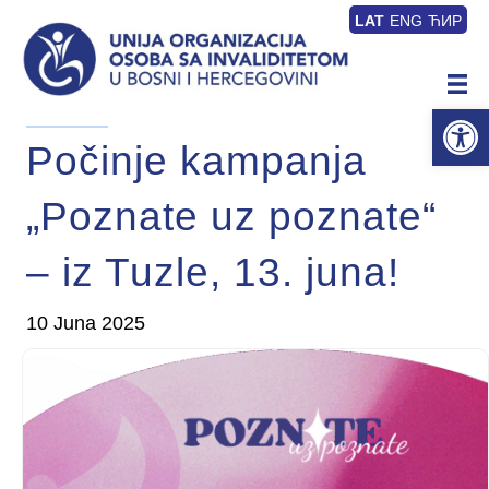
LAT
ENG
ЋИР
Op
Počinje kampanja
„Poznate uz poznate“
– iz Tuzle, 13. juna!
10 Juna 2025