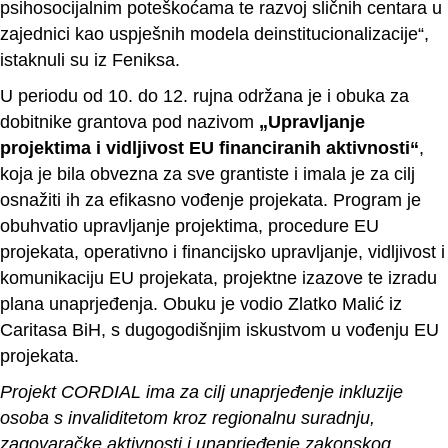
psihosocijalnim poteškoćama te razvoj sličnih centara u
zajednici kao uspješnih modela deinstitucionalizacije“,
istaknuli su iz Feniksa.
U periodu od 10. do 12. rujna održana je i obuka za
dobitnike grantova pod nazivom
„Upravljanje
projektima i vidljivost EU financiranih aktivnosti“
,
koja je bila obvezna za sve grantiste i imala je za cilj
osnažiti ih za efikasno vođenje projekata. Program je
obuhvatio upravljanje projektima, procedure EU
projekata, operativno i financijsko upravljanje, vidljivost i
komunikaciju EU projekata, projektne izazove te izradu
plana unaprjeđenja. Obuku je vodio Zlatko Malić iz
Caritasa BiH, s dugogodišnjim iskustvom u vođenju EU
projekata.
Projekt CORDIAL ima za cilj unaprjeđenje inkluzije
osoba s invaliditetom kroz regionalnu suradnju,
zagovaračke aktivnosti i unaprjeđenje zakonskog