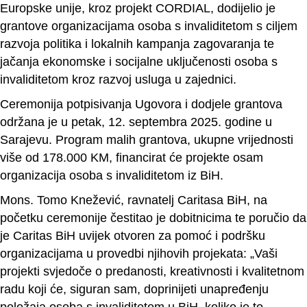
Europske unije, kroz projekt CORDIAL, dodijelio je
grantove organizacijama osoba s invaliditetom s ciljem
razvoja politika i lokalnih kampanja zagovaranja te
jačanja ekonomske i socijalne uključenosti osoba s
invaliditetom kroz razvoj usluga u zajednici.
Ceremonija potpisivanja Ugovora i dodjele grantova
održana je u petak, 12. septembra 2025. godine u
Sarajevu. Program malih grantova, ukupne vrijednosti
više od 178.000 KM, financirat će projekte osam
organizacija osoba s invaliditetom iz BiH.
Mons. Tomo Knežević, ravnatelj Caritasa BiH, na
početku ceremonije čestitao je dobitnicima te poručio da
je Caritas BiH uvijek otvoren za pomoć i podršku
organizacijama u provedbi njihovih projekata: „Vaši
projekti svjedoče o predanosti, kreativnosti i kvalitetnom
radu koji će, siguran sam, doprinijeti unapređenju
položaja osoba s invaliditetom u BiH, koliko je to