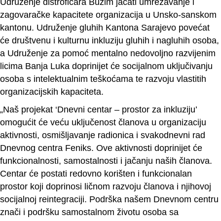
Udruženje distrofičara Bužim jačati umrežavanje i
zagovaračke kapacitete organizacija u Unsko-sanskom
kantonu. Udruženje gluhih Kantona Sarajevo povećat
će društvenu i kulturnu inkluziju gluhih i nagluhih osoba,
a Udruženje za pomoć mentalno nedovoljno razvijenim
licima Banja Luka doprinijet će socijalnom uključivanju
osoba s intelektualnim teškoćama te razvoju vlastitih
organizacijskih kapaciteta.
„Naš projekat ‘Dnevni centar – prostor za inkluziju’
omogućit će veću uključenost članova u organizaciju
aktivnosti, osmišljavanje radionica i svakodnevni rad
Dnevnog centra Feniks. Ove aktivnosti doprinijet će
funkcionalnosti, samostalnosti i jačanju naših članova.
Centar će postati redovno korišten i funkcionalan
prostor koji doprinosi ličnom razvoju članova i njihovoj
socijalnoj reintegraciji. Podrška našem Dnevnom centru
znači i podršku samostalnom životu osoba sa