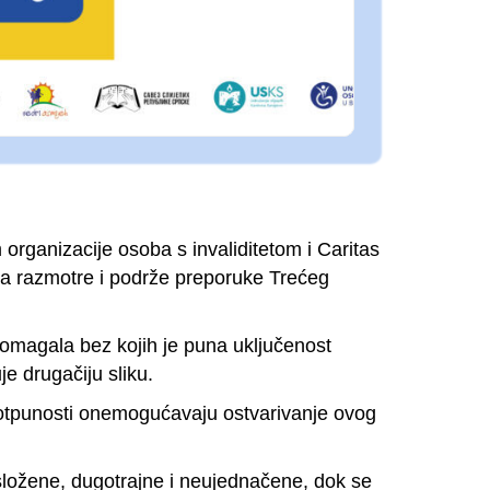
organizacije osoba s invaliditetom i Caritas
 da razmotre i podrže preporuke Trećeg
 pomagala bez kojih je puna uključenost
e drugačiju sliku.
potpunosti onemogućavaju ostvarivanje ovog
složene, dugotrajne i neujednačene, dok se