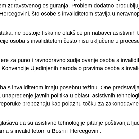
stem zdravstvenog osiguranja. Problem dodatno produbljuj
ercegovini, što osobe s invaliditetom stavlja u neravno
aka, ne postoje fiskalne olakšice pri nabavci asistivnih t
zacije osoba s invaliditetom često nisu uključene u proce
ijere za puno i ravnopravno sudjelovanje osoba s invalid
ijom Konvencije Ujedinjenih naroda o pravima osoba s inval
 s invaliditetom imaju posebnu težinu. One predstavljaj
 unapređenje javnih politika u oblasti asistivnih tehnolog
reporuke prepoznaju kao polaznu točku za zakonodavne i
šava da su asistivne tehnologije pitanje poštivanja lju
a s invaliditetom u Bosni i Hercegovini.