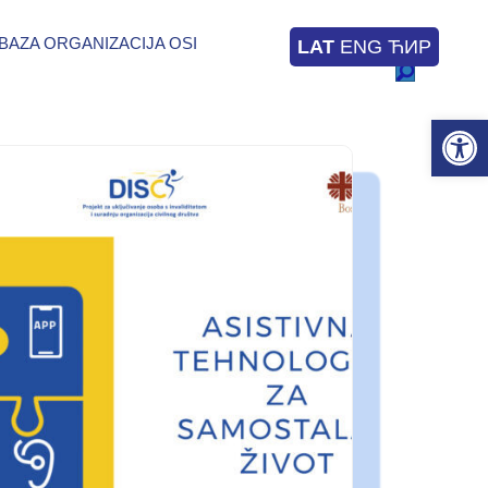
BAZA ORGANIZACIJA OSI
LAT
ENG
ЋИР
Op