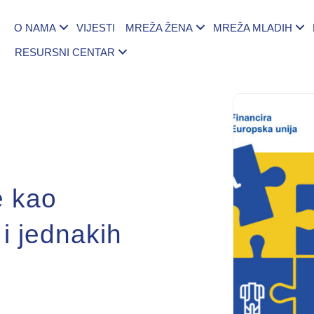
O NAMA
VIJESTI
MREŽA ŽENA
MREŽA MLADIH
RESURSNI CENTAR
e kao
 i jednakih