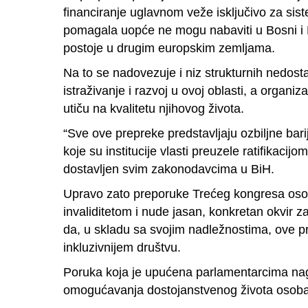
financiranje uglavnom veže isključivo za si
pomagala uopće ne mogu nabaviti u Bosni i H
postoje u drugim europskim zemljama.
Na to se nadovezuje i niz strukturnih nedostat
istraživanje i razvoj u ovoj oblasti, a organi
utiču na kvalitetu njihovog života.
“Sve ove prepreke predstavljaju ozbiljne bar
koje su institucije vlasti preuzele ratifikac
dostavljen svim zakonodavcima u BiH.
Upravo zato preporuke Trećeg kongresa osoba
invaliditetom i nude jasan, konkretan okvir za
da, u skladu sa svojim nadležnostima, ove p
inkluzivnijem društvu.
Poruka koja je upućena parlamentarcima nagla
omogućavanja dostojanstvenog života osobam