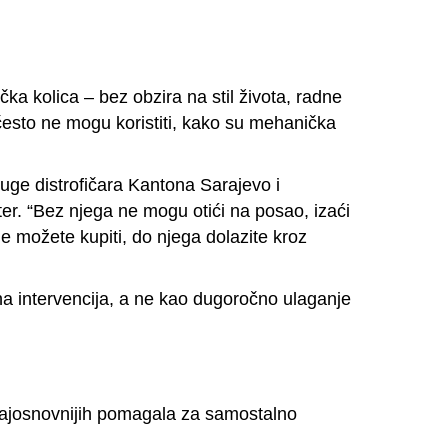
ka kolica – bez obzira na stil života, radne
 često ne mogu koristiti, kako su mehanička
ruge distrofičara Kantona Sarajevo i
ter. “Bez njega ne mogu otići na posao, izaći
ne možete kupiti, do njega dolazite kroz
a intervencija, a ne kao dugoročno ulaganje
d najosnovnijih pomagala za samostalno