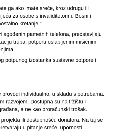
ate ga ako imate sreće, kroz udrugu ili
ijeća za osobe s invaliditetom u Bosni i
ostalno kretanje.”
rilagođenih pametnih telefona, predstavljaju
izaciju trupa, potporu oslabljenim mišićnim
enjima.
bog potpunog izostanka sustavne potpore i
e provodi individualno, u skladu s potrebama,
im razvojem. Dostupna su na tržištu i
građana, a ne kao proračunski trošak.
projekta ili dostupnošću donatora. Na taj se
tvaraju u pitanje sreće, upornosti i