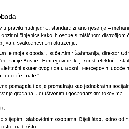
loboda
v u pravilu nudi jedno, standardizirano rješenje – mehanič
u obzir ni činjenica kako ih osobe s mišićnom distrofijom
rebljiva u svakodnevnom okruženju.
On je moja sloboda”, ističe Almir Šahmanija, direktor Ud
ederacije Bosne i Hercegovine, koji koristi električni sku
. Električni skuter ovog tipa u Bosni i Hercegovini uopće 
o ih uopće imate.”
na pomagala i dalje promatraju kao jednokratna socijaln
elovanje građana u društvenim i gospodarskim tokovima.
tu
č o slijepim i slabovidnim osobama. Bijeli štap, jedno o
ostoji na tržištu.