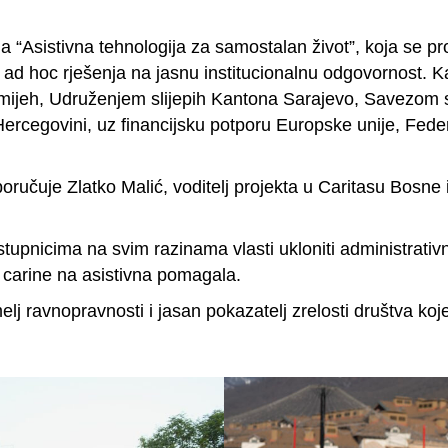
a “Asistivna tehnologija za samostalan život”, koja se pr
i ad hoc rješenja na jasnu institucionalnu odgovornost. 
mijeh, Udruženjem slijepih Kantona Sarajevo, Savezom s
Hercegovini, uz financijsku potporu Europske unije, Federa
poručuje Zlatko Malić, voditelj projekta u Caritasu Bosne
tupnicima na svim razinama vlasti ukloniti administrativn
 carine na asistivna pomagala.
j ravnopravnosti i jasan pokazatelj zrelosti društva koj