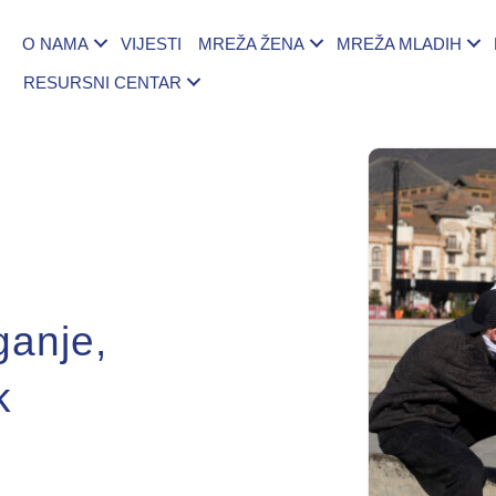
O NAMA
VIJESTI
MREŽA ŽENA
MREŽA MLADIH
RESURSNI CENTAR
ganje,
k