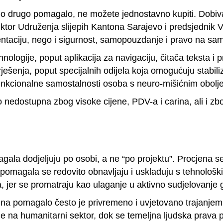
jedno drugo pomagalo, ne možete jednostavno kupiti. Dobiv
ektor Udruženja slijepih Kantona Sarajevo i predsjednik V
ntaciju, nego i sigurnost, samopouzdanje i pravo na sam
ogije, poput aplikacija za navigaciju, čitača teksta i p
 rješenja, poput specijalnih odijela koja omogućuju stabil
unkcionalne samostalnosti osoba s neuro-mišićnim obolj
o nedostupna zbog visoke cijene, PDV-a i carina, ali i z
ala dodjeljuju po osobi, a ne “po projektu”. Procjena s
pomagala se redovito obnavljaju i usklađuju s tehnološk
, jer se promatraju kao ulaganje u aktivno sudjelovanje 
na pomagalo često je privremeno i uvjetovano trajanjem 
na humanitarni sektor, dok se temeljna ljudska prava pre