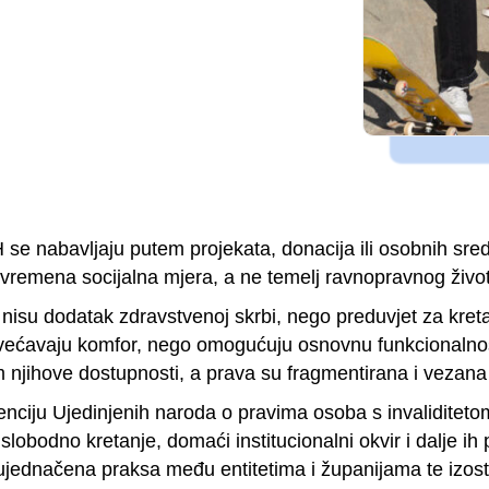
 BiH se nabavljaju putem projekata, donacija ili osobnih s
povremena socijalna mjera, a ne temelj ravnopravnog živo
nisu dodatak zdravstvenoj skrbi, nego preduvjet za kret
većavaju komfor, nego omogućuju osnovnu funkcionalnost
m njihove dostupnosti, a prava su fragmentirana i vezana
enciju Ujedinjenih naroda o pravima osoba s invaliditeto
lobodno kretanje, domaći institucionalni okvir i dalje ih
ujednačena praksa među entitetima i županijama te izost