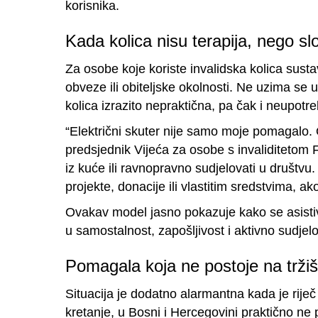
korisnika.
Kada kolica nisu terapija, nego s
Za osobe koje koriste invalidska kolica susta
obveze ili obiteljske okolnosti. Ne uzima se 
kolica izrazito nepraktična, pa čak i neupot
“Električni skuter nije samo moje pomagalo. 
predsjednik Vijeća za osobe s invaliditetom F
iz kuće ili ravnopravno sudjelovati u društvu
projekte, donacije ili vlastitim sredstvima, ak
Ovakav model jasno pokazuje kako se asistiv
u samostalnost, zapošljivost i aktivno sudj
Pomagala koja ne postoje na tržiš
Situacija je dodatno alarmantna kada je rije
kretanje, u Bosni i Hercegovini praktično ne p