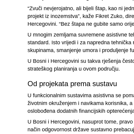
“Zvuči nevjerojatno, ali bijeli štap, kao ni 
projekt iz inozemstva”, kaže Fikret Zuko, dir
Hercegovini. “Bez štapa ne gubite samo orije
U mnogim zemljama suvremene asistivne tehnol
standard. Isto vrijedi i za napredna tehnička
skupinama, smanjenje umora i produljenje f
U Bosni i Hercegovini su takva rješenja čest
strateškog planiranja u ovom području.
Od projekata prema sustavu
U funkcionalnim sustavima asistivna se pomag
životnim okruženjem i navikama korisnika, a 
oslobođena dodatnih financijskih opterećenja
U Bosni i Hercegovini, nasuprot tome, pravo 
način odgovornost države sustavno prebacuje 