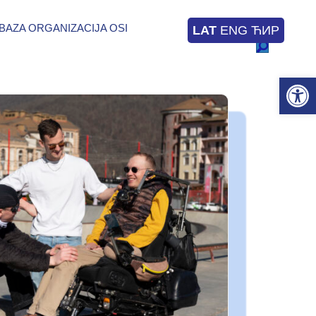
BAZA ORGANIZACIJA OSI
LAT
ENG
ЋИР
Op