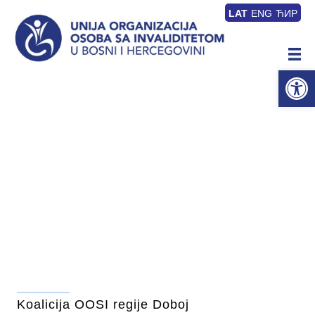
LAT
ENG
ЋИР
Op
Koalicija OOSI regije Doboj