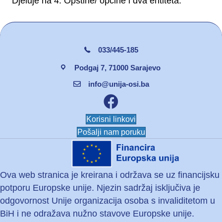
Djeluje na 4. Opštine/ općine i dva entiteta.
033/445-185
Podgaj 7, 71000 Sarajevo
info@unija-osi.ba
Facebook unija osi
Korisni linkovi
Pošalji nam poruku
Ova web stranica je kreirana i održava se uz financijsku
potporu Europske unije. Njezin sadržaj isključiva je
odgovornost Unije organizacija osoba s invaliditetom u
BiH i ne odražava nužno stavove Europske unije.