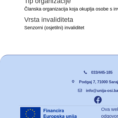
Tip organizacije
Članska organizacija koja okuplja osobe s in
Vrsta invaliditeta
Senzorni (osjetilni) invaliditet
033/445-185
Podgaj 7, 71000 Sara
info@unija-osi.b
Facebook un
Ova web 
odgovor