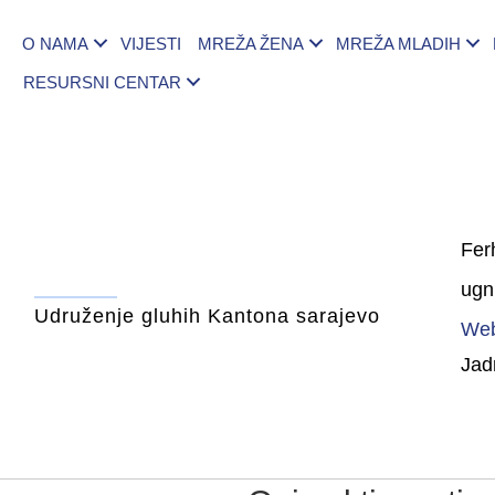
O NAMA
VIJESTI
MREŽA ŽENA
MREŽA MLADIH
RESURSNI CENTAR
Fer
ugn
Udruženje gluhih Kantona sarajevo
Web
Jad