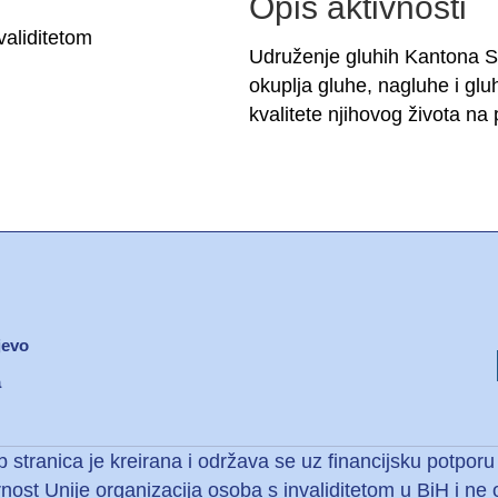
Opis aktivnosti
validitetom
Udruženje gluhih Kantona Sa
okuplja gluhe, nagluhe i gluh
kvalitete njihovog života n
jevo
a
ija osi
stranica je kreirana i održava se uz financijsku potporu 
nost Unije organizacija osoba s invaliditetom u BiH i n