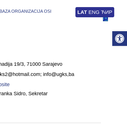
BAZA ORGANIZACIJA OSI
LAT
ENG
ЋИР
Op
hadija 19/3, 71000 Sarajevo
ks2@hotmail.com; info@ugks,ba
site
ranka Sidro, Sekretar