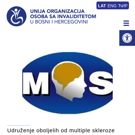
LAT
ENG
ЋИР
Op
Udruženje oboljelih od multiple skleroze