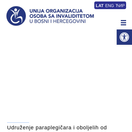
LAT
ENG
ЋИР
Op
Udruženje paraplegičara i oboljelih od