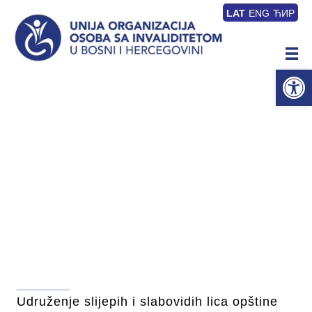
LAT
ENG
ЋИР
Op
Udruženje slijepih i slabovidih lica opštine