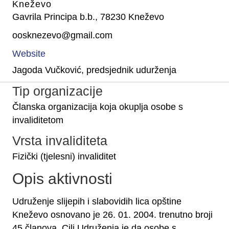
Kneževo
Gavrila Principa b.b., 78230 Kneževo
oosknezevo@gmail.com
Website
Jagoda Vučković, predsjednik udurženja
Tip organizacije
Članska organizacija koja okuplja osobe s
invaliditetom
Vrsta invaliditeta
Fizički (tjelesni) invaliditet
Opis aktivnosti
Udruženje slijepih i slabovidih lica opštine
Kneževo osnovano je 26. 01. 2004. trenutno broji
45 članova. Cilj Udruženja je da osobe s