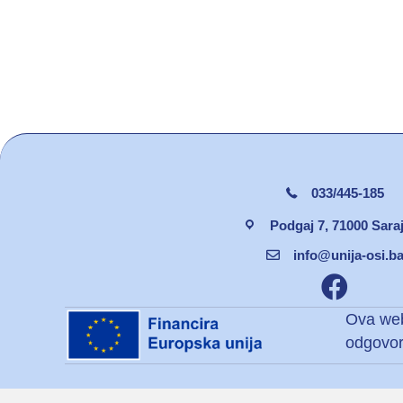
033/445-185
Podgaj 7, 71000 Sara
info@unija-osi.b
Facebook un
Ova web 
odgovor