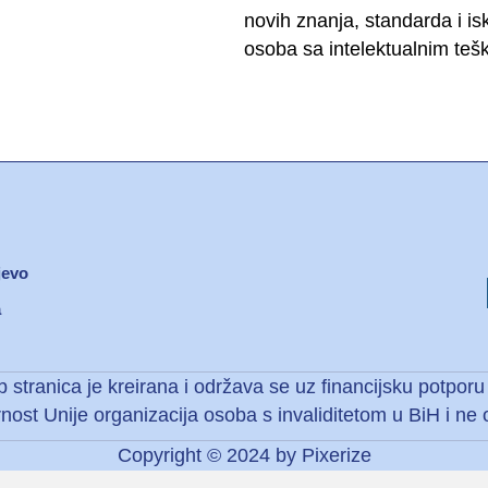
novih znanja, standarda i is
osoba sa intelektualnim te
jevo
a
ija osi
stranica je kreirana i održava se uz financijsku potporu 
nost Unije organizacija osoba s invaliditetom u BiH i n
Copyright © 2024 by
Pixerize