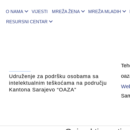
O NAMA
VIJESTI
MREŽA ŽENA
MREŽA MLADIH
RESURSNI CENTAR
Teh
oaz
Udruženje za podršku osobama sa
intelektualnim teškoćama na području
Web
Kantona Sarajevo “OAZA”
Sami