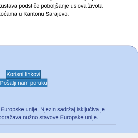
kustava podstiče poboljšanje uslova života
škoćama u Kantonu Sarajevo.
Korisni linkovi
Pošalji nam poruku
Europske unije. Njezin sadržaj isključiva je
e odražava nužno stavove Europske unije.