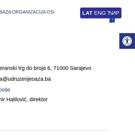
BAZA ORGANIZACIJA OSI
LAT
ENG
ЋИР
Op
eranski trg do broja 6, 71000 Sarajevo
a@udruzenjeoaza.ba
site
r Halilović, direktor