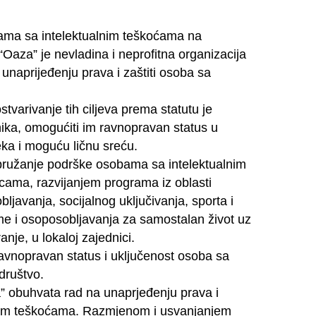
ama sa intelektualnim teškoćama na
Oaza” je nevladina i neprofitna organizacija
 unaprijeđenju prava i zaštiti osoba sa
 ostvarivanje tih ciljeva prema statutu je
nika, omogućiti im ravnopravan status u
eka i moguću ličnu sreću.
 pružanje podrške osobama sa intelektualnim
cama, razvijanjem programa iz oblasti
javanja, socijalnog uključivanja, sporta i
eme i osoposobljavanja za samostalan život uz
nje, u lokaloj zajednici.
ravnopravan status i uključenost osoba sa
društvo.
” obuhvata rad na unaprjeđenju prava i
alnim teškoćama. Razmjenom i usvanjanjem