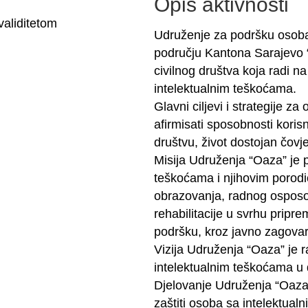
Opis aktivnosti
validitetom
Udruženje za podršku osob
području Kantona Sarajevo “
civilnog društva koja radi na
intelektualnim teškoćama.
Glavni ciljevi i strategije za
afirmisati sposobnosti koris
društvu, život dostojan čovj
Misija Udruženja “Oaza” je
teškoćama i njihovim porodi
obrazovanja, radnog osposobl
rehabilitacije u svrhu pripr
podršku, kroz javno zagovara
Vizija Udruženja “Oaza” je 
intelektualnim teškoćama u 
Djelovanje Udruženja “Oaza
zaštiti osoba sa intelektu