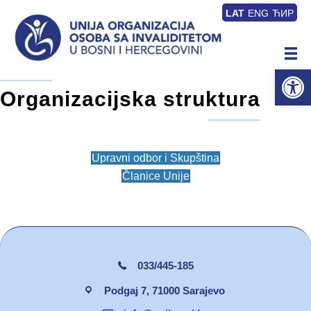
LAT
ENG
ЋИР
Op
Organizacijska struktura
Upravni odbor i Skupština
Članice Unije
033/445-185
Podgaj 7, 71000 Sarajevo