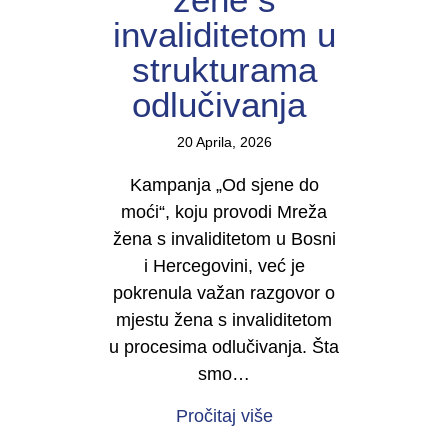
invaliditetom u
strukturama
odlučivanja
20 Aprila, 2026
Kampanja „Od sjene do
moći“, koju provodi Mreža
žena s invaliditetom u Bosni
i Hercegovini, već je
pokrenula važan razgovor o
mjestu žena s invaliditetom
u procesima odlučivanja. Šta
smo…
about U TOKU JE KAMP
Pročitaj više