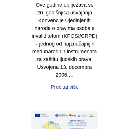
Ove godine obilježava se
20. godišnjica usvajanja
Konvencije Ujedinjenih
naroda o pravima osoba s
invaliditetom (KPOSI/CRPD)
– jednog od najznačajnijih
međunarodnih instrumenata
za zaštitu ljudskih prava.
Usvojena 13. decembra
2006.…
about 20 godina Konve
Pročitaj više