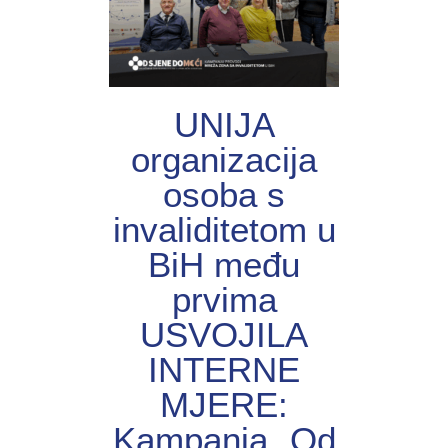
UNIJА
organizacija
osoba s
invaliditetom u
BiH među
prvima
USVOJILA
INTERNE
MJERE:
Kampanja „Od