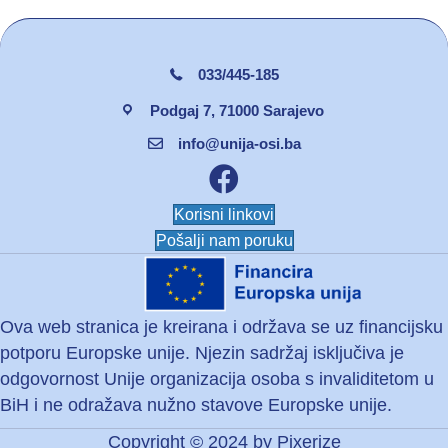
033/445-185
Podgaj 7, 71000 Sarajevo
info@unija-osi.ba
Facebook unija osi
Korisni linkovi
Pošalji nam poruku
Ova web stranica je kreirana i održava se uz financijsku
potporu Europske unije. Njezin sadržaj isključiva je
odgovornost Unije organizacija osoba s invaliditetom u
BiH i ne odražava nužno stavove Europske unije.
Copyright © 2024 by
Pixerize