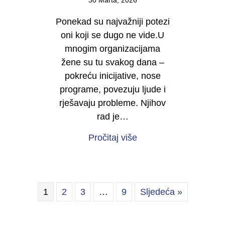
30 Marta, 2026
Ponekad su najvažniji potezi
oni koji se dugo ne vide.U
mnogim organizacijama
žene su tu svakog dana –
pokreću inicijative, nose
programe, povezuju ljude i
rješavaju probleme. Njihov
rad je…
about Počinje kampan
Pročitaj više
1
2
3
…
9
Sljedeća »