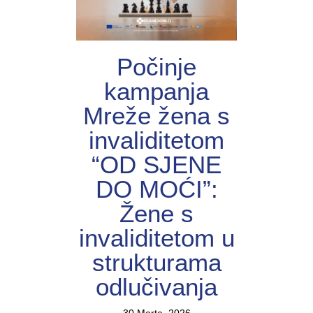
Počinje
kampanja
Mreže žena s
invaliditetom
“OD SJENE
DO MOĆI”:
Žene s
invaliditetom u
strukturama
odlučivanja