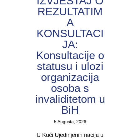
IZVJEŠTAJ O
REZULTATIM
A
KONSULTACI
JA:
Konsultacije o
statusu i ulozi
organizacija
osoba s
invaliditetom u
BiH
5 Augusta, 2026
U Kući Ujedinjenih nacija u