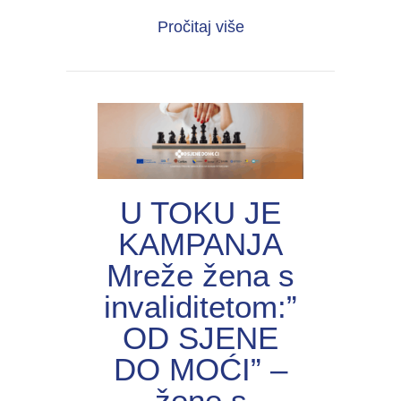
about UNIJА organiza
Pročitaj više
U TOKU JE
KAMPANJA
Mreže žena s
invaliditetom:”
OD SJENE
DO MOĆI” –
žene s