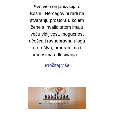
Sve više organizacija u
Bosni i Hercegovini radi na
stvaranju prostora u kojem
žene s invaliditetom imaju
veću vidljivost, mogućnost
učešća i ravnopravnu ulogu
u društvu, programima i
procesima odlučivanja.…
about Želite da i vaša 
Pročitaj više