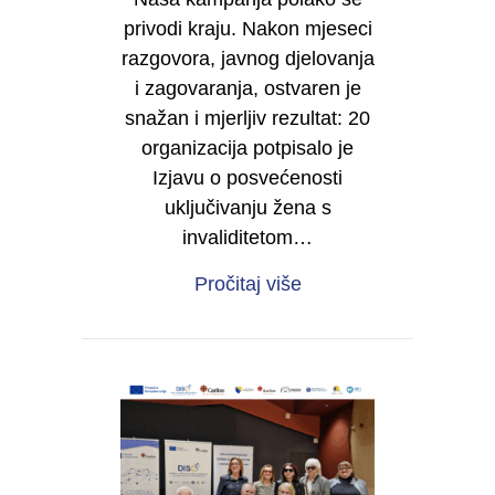
privodi kraju. Nakon mjeseci
razgovora, javnog djelovanja
i zagovaranja, ostvaren je
snažan i mjerljiv rezultat: 20
organizacija potpisalo je
Izjavu o posvećenosti
uključivanju žena s
invaliditetom…
about Od sjene do moć
Pročitaj više