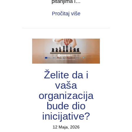
pitanjima i…
about Forum žena s inv
Pročitaj više
Želite da i
vaša
organizacija
bude dio
inicijative?
12 Maja, 2026