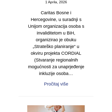
1 Aprila, 2026
Caritas Bosne i
Hercegovine, u suradnji s
Unijom organizacija osoba s
invaliditetom u BiH,
organizirao je obuku
„Strateško planiranje“ u
okviru projekta CORDIAL
(Stvaranje regionalnih
mogućnosti za unaprjeđenje
inkluzije osoba…
about Od vizije do dje
Pročitaj više