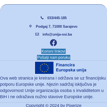
033/445-185
Podgaj 7, 71000 Sarajevo
info@unija-osi.ba
Facebook unija osi
Korisni linkovi
Pošalji nam poruku
Ova web stranica je kreirana i održava se uz financijsku
potporu Europske unije. Njezin sadržaj isključiva je
odgovornost Unije organizacija osoba s invaliditetom u
BiH i ne odražava nužno stavove Europske unije.
Copyright © 2024 by
Pixerize