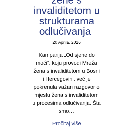
invaliditetom u
strukturama
odlučivanja
20 Aprila, 2026
Kampanja „Od sjene do
moći“, koju provodi Mreža
žena s invaliditetom u Bosni
i Hercegovini, već je
pokrenula važan razgovor o
mjestu žena s invaliditetom
u procesima odlučivanja. Šta
smo…
about U TOKU JE KAMP
Pročitaj više