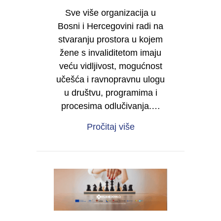
Sve više organizacija u
Bosni i Hercegovini radi na
stvaranju prostora u kojem
žene s invaliditetom imaju
veću vidljivost, mogućnost
učešća i ravnopravnu ulogu
u društvu, programima i
procesima odlučivanja.…
about Želite da i vaša 
Pročitaj više