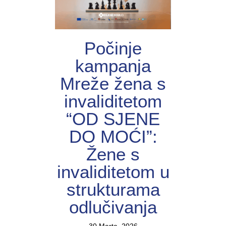
Počinje
kampanja
Mreže žena s
invaliditetom
“OD SJENE
DO MOĆI”:
Žene s
invaliditetom u
strukturama
odlučivanja