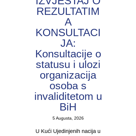
IZVJEŠTAJ O
REZULTATIM
A
KONSULTACI
JA:
Konsultacije o
statusu i ulozi
organizacija
osoba s
invaliditetom u
BiH
5 Augusta, 2026
U Kući Ujedinjenih nacija u