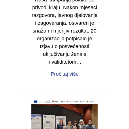
privodi kraju. Nakon mjeseci
razgovora, javnog djelovanja
i zagovaranja, ostvaren je
snažan i mjerljiv rezultat: 20
organizacija potpisalo je
Izjavu o posvećenosti
uključivanju žena s
invaliditetom…
about Od sjene do moć
Pročitaj više