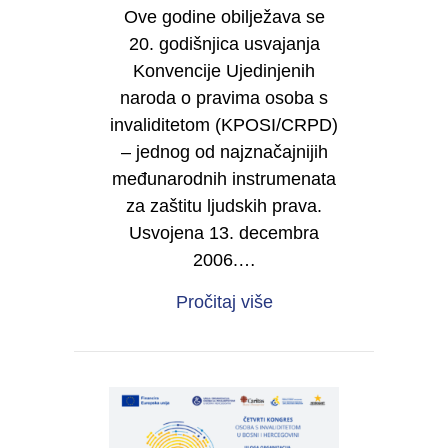
Ove godine obilježava se
20. godišnjica usvajanja
Konvencije Ujedinjenih
naroda o pravima osoba s
invaliditetom (KPOSI/CRPD)
– jednog od najznačajnijih
međunarodnih instrumenata
za zaštitu ljudskih prava.
Usvojena 13. decembra
2006.…
about 20 godina Konve
Pročitaj više