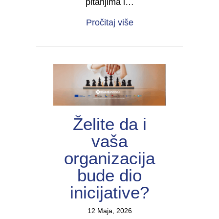
pitanjima i…
about Forum žena s inv
Pročitaj više
Želite da i
vaša
organizacija
bude dio
inicijative?
12 Maja, 2026