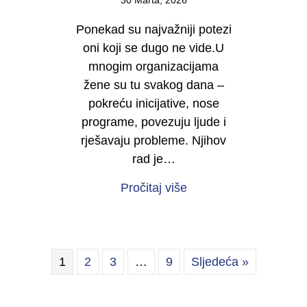
30 Marta, 2026
Ponekad su najvažniji potezi
oni koji se dugo ne vide.U
mnogim organizacijama
žene su tu svakog dana –
pokreću inicijative, nose
programe, povezuju ljude i
rješavaju probleme. Njihov
rad je…
about Počinje kampan
Pročitaj više
1
2
3
…
9
Sljedeća »