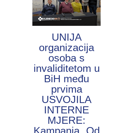
UNIJА
organizacija
osoba s
invaliditetom u
BiH među
prvima
USVOJILA
INTERNE
MJERE:
Kampanja „Od