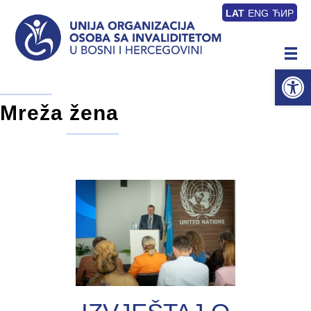
LAT
ENG
ЋИР
Op
Mreža žena