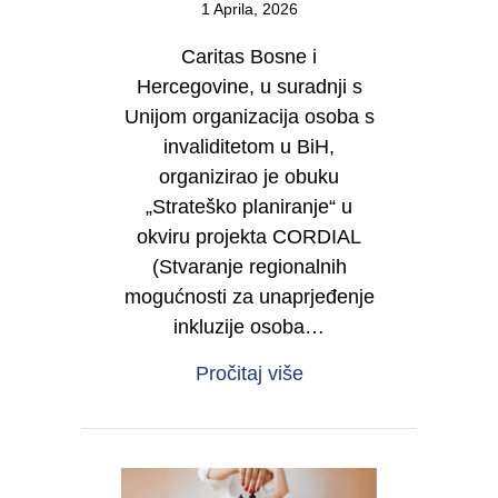
1 Aprila, 2026
Caritas Bosne i
Hercegovine, u suradnji s
Unijom organizacija osoba s
invaliditetom u BiH,
organizirao je obuku
„Strateško planiranje“ u
okviru projekta CORDIAL
(Stvaranje regionalnih
mogućnosti za unaprjeđenje
inkluzije osoba…
about Od vizije do dje
Pročitaj više