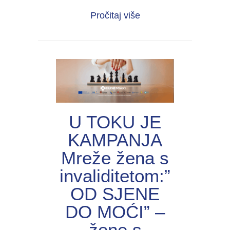
about UNIJА organiza
Pročitaj više
U TOKU JE
KAMPANJA
Mreže žena s
invaliditetom:”
OD SJENE
DO MOĆI” –
žene s