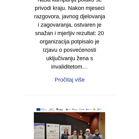
privodi kraju. Nakon mjeseci
razgovora, javnog djelovanja
i zagovaranja, ostvaren je
snažan i mjerljiv rezultat: 20
organizacija potpisalo je
Izjavu o posvećenosti
uključivanju žena s
invaliditetom…
about Od sjene do moć
Pročitaj više