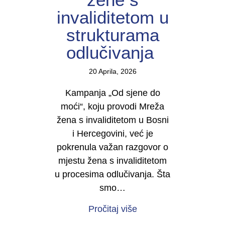
invaliditetom u
strukturama
odlučivanja
20 Aprila, 2026
Kampanja „Od sjene do
moći“, koju provodi Mreža
žena s invaliditetom u Bosni
i Hercegovini, već je
pokrenula važan razgovor o
mjestu žena s invaliditetom
u procesima odlučivanja. Šta
smo…
about U TOKU JE KAMP
Pročitaj više