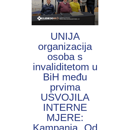
UNIJА
organizacija
osoba s
invaliditetom u
BiH među
prvima
USVOJILA
INTERNE
MJERE:
Kampanja „Od