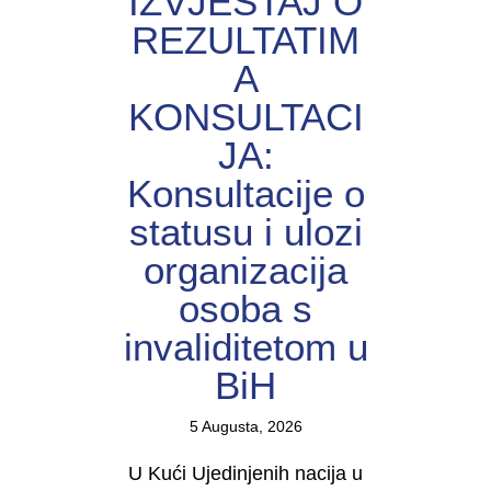
IZVJEŠTAJ O
REZULTATIM
A
KONSULTACI
JA:
Konsultacije o
statusu i ulozi
organizacija
osoba s
invaliditetom u
BiH
5 Augusta, 2026
U Kući Ujedinjenih nacija u