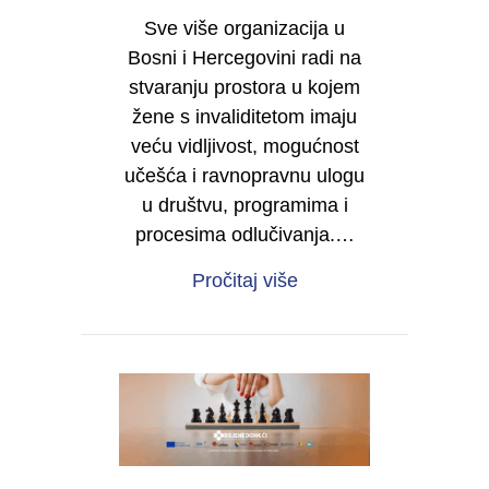
Sve više organizacija u
Bosni i Hercegovini radi na
stvaranju prostora u kojem
žene s invaliditetom imaju
veću vidljivost, mogućnost
učešća i ravnopravnu ulogu
u društvu, programima i
procesima odlučivanja.…
about Želite da i vaša 
Pročitaj više