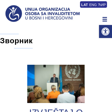
LAT
ENG
ЋИР
Op
Зворник