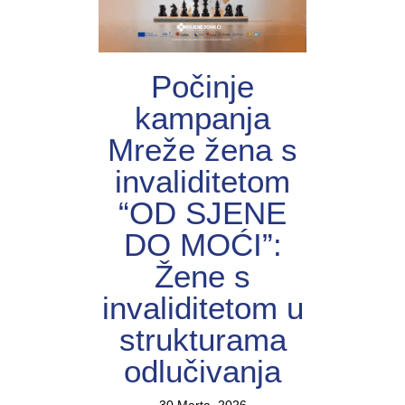
Počinje
kampanja
Mreže žena s
invaliditetom
“OD SJENE
DO MOĆI”:
Žene s
invaliditetom u
strukturama
odlučivanja