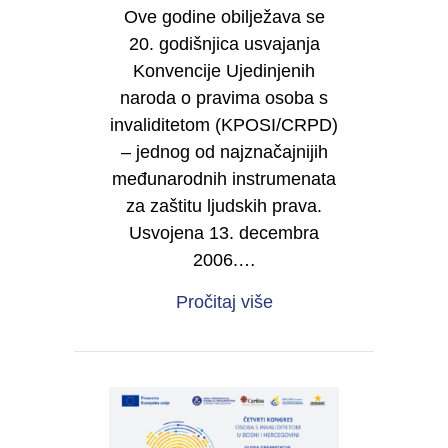
Ove godine obilježava se
20. godišnjica usvajanja
Konvencije Ujedinjenih
naroda o pravima osoba s
invaliditetom (KPOSI/CRPD)
– jednog od najznačajnijih
međunarodnih instrumenata
za zaštitu ljudskih prava.
Usvojena 13. decembra
2006.…
about 20 godina Konve
Pročitaj više