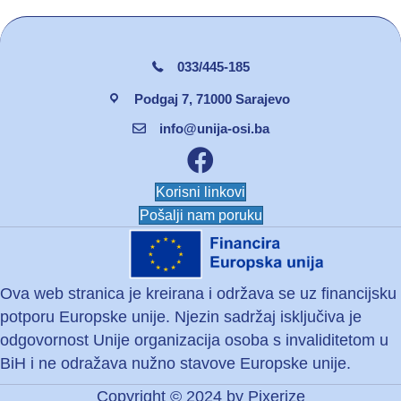
033/445-185
Podgaj 7, 71000 Sarajevo
info@unija-osi.ba
Facebook unija osi
Korisni linkovi
Pošalji nam poruku
Ova web stranica je kreirana i održava se uz financijsku
potporu Europske unije. Njezin sadržaj isključiva je
odgovornost Unije organizacija osoba s invaliditetom u
BiH i ne odražava nužno stavove Europske unije.
Copyright © 2024 by
Pixerize