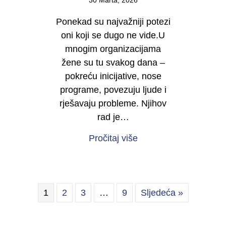
30 Marta, 2026
Ponekad su najvažniji potezi
oni koji se dugo ne vide.U
mnogim organizacijama
žene su tu svakog dana –
pokreću inicijative, nose
programe, povezuju ljude i
rješavaju probleme. Njihov
rad je…
about Počinje kampan
Pročitaj više
1
2
3
…
9
Sljedeća »