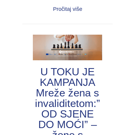
about UNIJА organiza
Pročitaj više
U TOKU JE
KAMPANJA
Mreže žena s
invaliditetom:”
OD SJENE
DO MOĆI” –
žene s