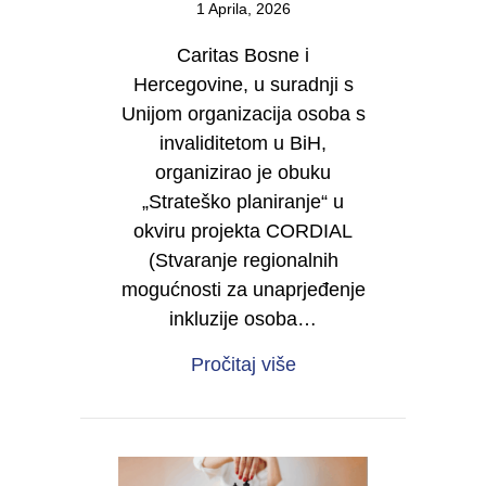
1 Aprila, 2026
Caritas Bosne i
Hercegovine, u suradnji s
Unijom organizacija osoba s
invaliditetom u BiH,
organizirao je obuku
„Strateško planiranje“ u
okviru projekta CORDIAL
(Stvaranje regionalnih
mogućnosti za unaprjeđenje
inkluzije osoba…
about Od vizije do dje
Pročitaj više