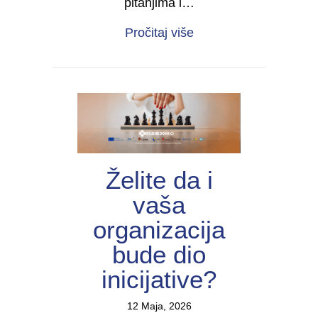
pitanjima i…
about Forum žena s inv
Pročitaj više
Želite da i
vaša
organizacija
bude dio
inicijative?
12 Maja, 2026