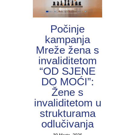
Počinje
kampanja
Mreže žena s
invaliditetom
“OD SJENE
DO MOĆI”:
Žene s
invaliditetom u
strukturama
odlučivanja