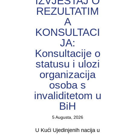
IZVJEŠTAJ O
REZULTATIM
A
KONSULTACI
JA:
Konsultacije o
statusu i ulozi
organizacija
osoba s
invaliditetom u
BiH
5 Augusta, 2026
U Kući Ujedinjenih nacija u