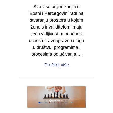
Sve više organizacija u
Bosni i Hercegovini radi na
stvaranju prostora u kojem
žene s invaliditetom imaju
veću vidljivost, mogućnost
učešća i ravnopravnu ulogu
u društvu, programima i
procesima odlučivanja.…
about Želite da i vaša 
Pročitaj više