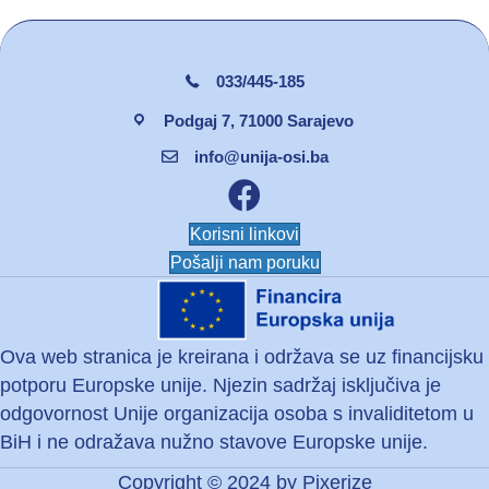
033/445-185
Podgaj 7, 71000 Sarajevo
info@unija-osi.ba
Facebook unija osi
Korisni linkovi
Pošalji nam poruku
Ova web stranica je kreirana i održava se uz financijsku
potporu Europske unije. Njezin sadržaj isključiva je
odgovornost Unije organizacija osoba s invaliditetom u
BiH i ne odražava nužno stavove Europske unije.
Copyright © 2024 by
Pixerize