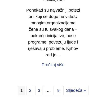
30 Marta, 2026
Ponekad su najvažniji potezi
oni koji se dugo ne vide.U
mnogim organizacijama
žene su tu svakog dana –
pokreću inicijative, nose
programe, povezuju ljude i
rješavaju probleme. Njihov
rad je…
about Počinje kampan
Pročitaj više
1
2
3
…
9
Sljedeća »