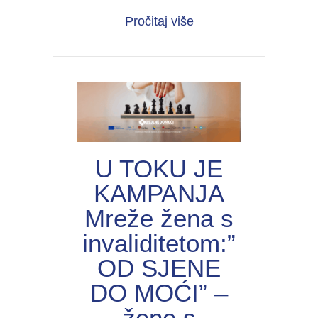
about UNIJА organiza
Pročitaj više
U TOKU JE
KAMPANJA
Mreže žena s
invaliditetom:”
OD SJENE
DO MOĆI” –
žene s