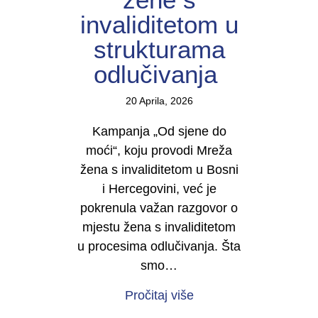
invaliditetom u
strukturama
odlučivanja
20 Aprila, 2026
Kampanja „Od sjene do
moći“, koju provodi Mreža
žena s invaliditetom u Bosni
i Hercegovini, već je
pokrenula važan razgovor o
mjestu žena s invaliditetom
u procesima odlučivanja. Šta
smo…
about U TOKU JE KAMP
Pročitaj više