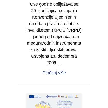
Ove godine obilježava se
20. godišnjica usvajanja
Konvencije Ujedinjenih
naroda o pravima osoba s
invaliditetom (KPOSI/CRPD)
– jednog od najznačajnijih
međunarodnih instrumenata
za zaštitu ljudskih prava.
Usvojena 13. decembra
2006.…
about 20 godina Konve
Pročitaj više