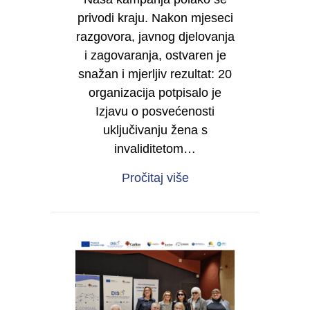
privodi kraju. Nakon mjeseci
razgovora, javnog djelovanja
i zagovaranja, ostvaren je
snažan i mjerljiv rezultat: 20
organizacija potpisalo je
Izjavu o posvećenosti
uključivanju žena s
invaliditetom…
about Od sjene do moć
Pročitaj više