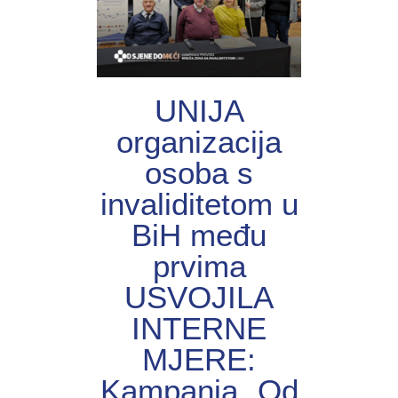
UNIJА
organizacija
osoba s
invaliditetom u
BiH među
prvima
USVOJILA
INTERNE
MJERE:
Kampanja „Od