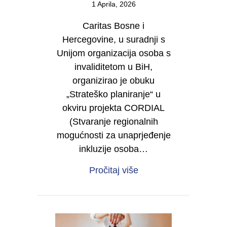
1 Aprila, 2026
Caritas Bosne i
Hercegovine, u suradnji s
Unijom organizacija osoba s
invaliditetom u BiH,
organizirao je obuku
„Strateško planiranje“ u
okviru projekta CORDIAL
(Stvaranje regionalnih
mogućnosti za unaprjeđenje
inkluzije osoba…
about Od vizije do dje
Pročitaj više