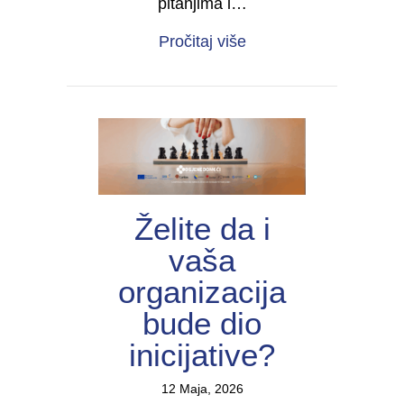
pitanjima i…
about Forum žena s inv
Pročitaj više
Želite da i
vaša
organizacija
bude dio
inicijative?
12 Maja, 2026