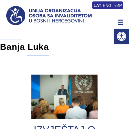
LAT
ENG
ЋИР
Op
Banja Luka