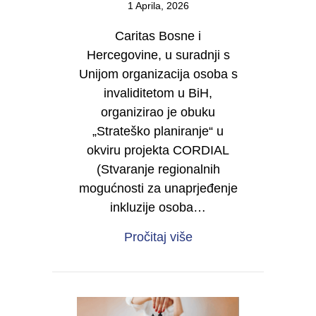
1 Aprila, 2026
Caritas Bosne i
Hercegovine, u suradnji s
Unijom organizacija osoba s
invaliditetom u BiH,
organizirao je obuku
„Strateško planiranje“ u
okviru projekta CORDIAL
(Stvaranje regionalnih
mogućnosti za unaprjeđenje
inkluzije osoba…
about Od vizije do dje
Pročitaj više