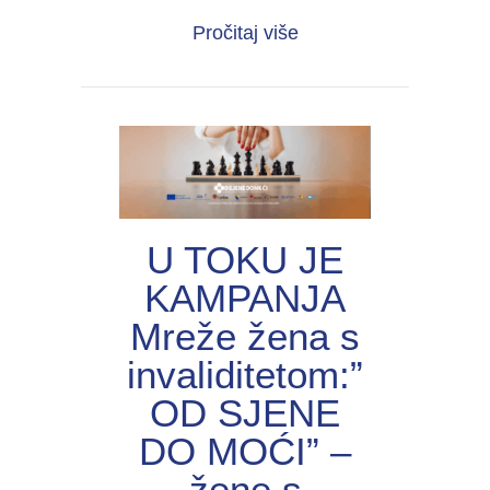
about UNIJА organiza
Pročitaj više
U TOKU JE
KAMPANJA
Mreže žena s
invaliditetom:”
OD SJENE
DO MOĆI” –
žene s