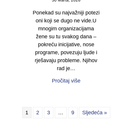
30 Marta, 2026
Ponekad su najvažniji potezi
oni koji se dugo ne vide.U
mnogim organizacijama
žene su tu svakog dana –
pokreću inicijative, nose
programe, povezuju ljude i
rješavaju probleme. Njihov
rad je…
about Počinje kampan
Pročitaj više
1
2
3
…
9
Sljedeća »