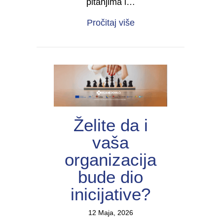
pitanjima i…
about Forum žena s inv
Pročitaj više
Želite da i
vaša
organizacija
bude dio
inicijative?
12 Maja, 2026