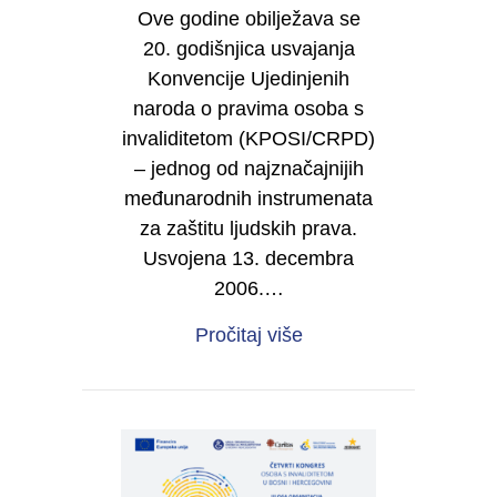
Ove godine obilježava se
20. godišnjica usvajanja
Konvencije Ujedinjenih
naroda o pravima osoba s
invaliditetom (KPOSI/CRPD)
– jednog od najznačajnijih
međunarodnih instrumenata
za zaštitu ljudskih prava.
Usvojena 13. decembra
2006.…
about 20 godina Konve
Pročitaj više