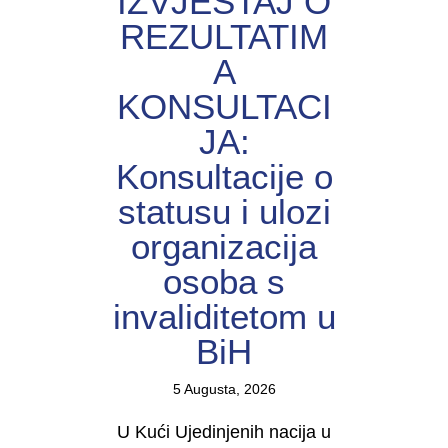
IZVJEŠTAJ O
REZULTATIM
A
KONSULTACI
JA:
Konsultacije o
statusu i ulozi
organizacija
osoba s
invaliditetom u
BiH
5 Augusta, 2026
U Kući Ujedinjenih nacija u