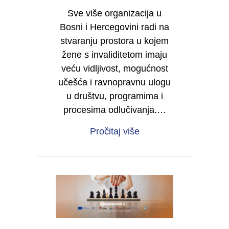
Sve više organizacija u
Bosni i Hercegovini radi na
stvaranju prostora u kojem
žene s invaliditetom imaju
veću vidljivost, mogućnost
učešća i ravnopravnu ulogu
u društvu, programima i
procesima odlučivanja.…
about Želite da i vaša 
Pročitaj više