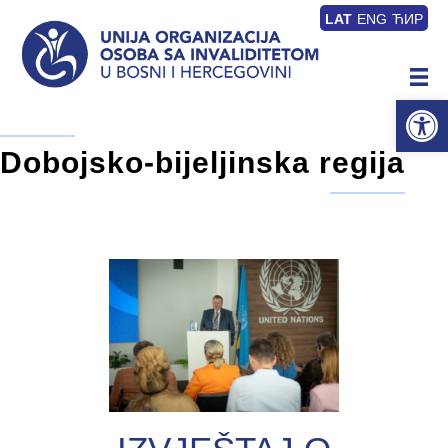
LAT
ENG
ЋИР
Op
Dobojsko-bijeljinska regija