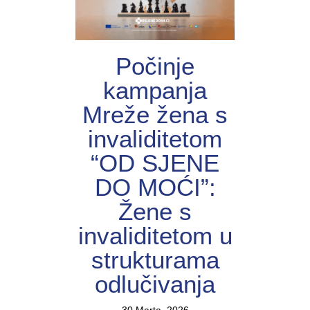
Počinje
kampanja
Mreže žena s
invaliditetom
“OD SJENE
DO MOĆI”:
Žene s
invaliditetom u
strukturama
odlučivanja