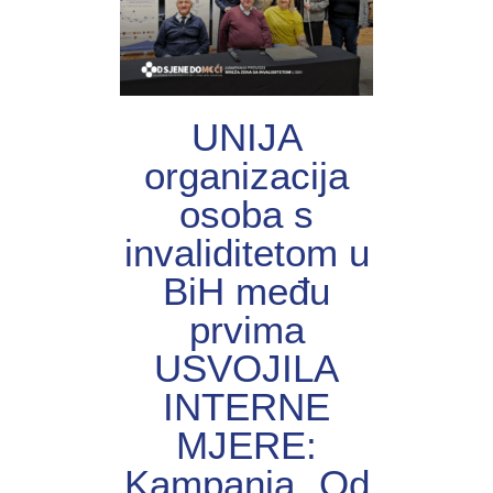
UNIJА
organizacija
osoba s
invaliditetom u
BiH među
prvima
USVOJILA
INTERNE
MJERE:
Kampanja „Od