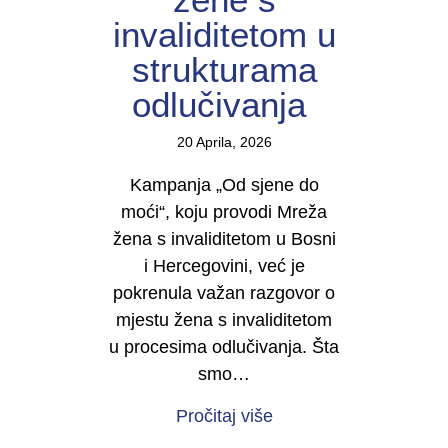
invaliditetom u
strukturama
odlučivanja
20 Aprila, 2026
Kampanja „Od sjene do
moći“, koju provodi Mreža
žena s invaliditetom u Bosni
i Hercegovini, već je
pokrenula važan razgovor o
mjestu žena s invaliditetom
u procesima odlučivanja. Šta
smo…
about U TOKU JE KAMP
Pročitaj više