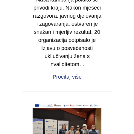
privodi kraju. Nakon mjeseci
razgovora, javnog djelovanja
i zagovaranja, ostvaren je
snažan i mjerljiv rezultat: 20
organizacija potpisalo je
Izjavu o posvećenosti
uključivanju žena s
invaliditetom…
about Od sjene do moć
Pročitaj više