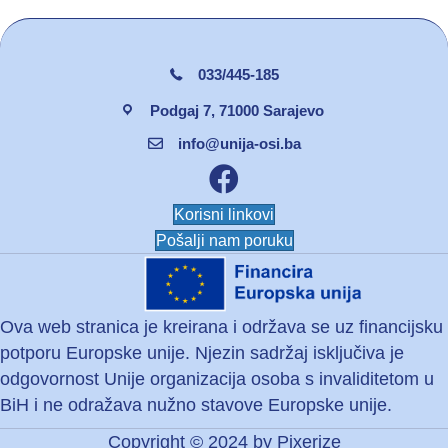
033/445-185
Podgaj 7, 71000 Sarajevo
info@unija-osi.ba
Facebook unija osi
Korisni linkovi
Pošalji nam poruku
Ova web stranica je kreirana i održava se uz financijsku
potporu Europske unije. Njezin sadržaj isključiva je
odgovornost Unije organizacija osoba s invaliditetom u
BiH i ne odražava nužno stavove Europske unije.
Copyright © 2024 by
Pixerize