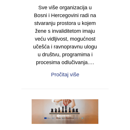
Sve više organizacija u
Bosni i Hercegovini radi na
stvaranju prostora u kojem
žene s invaliditetom imaju
veću vidljivost, mogućnost
učešća i ravnopravnu ulogu
u društvu, programima i
procesima odlučivanja.…
about Želite da i vaša 
Pročitaj više