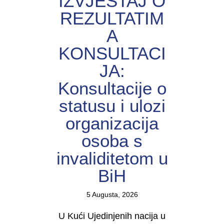
IZVJEŠTAJ O
REZULTATIM
A
KONSULTACI
JA:
Konsultacije o
statusu i ulozi
organizacija
osoba s
invaliditetom u
BiH
5 Augusta, 2026
U Kući Ujedinjenih nacija u