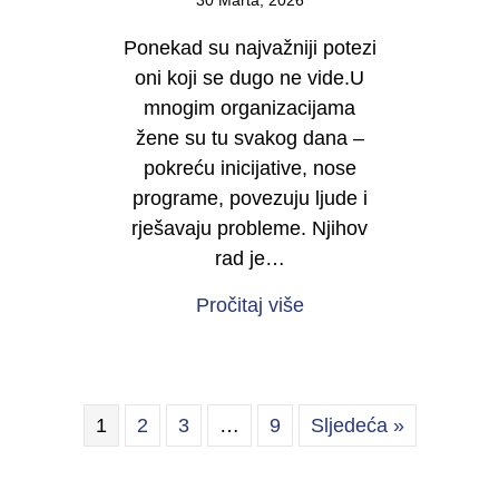
30 Marta, 2026
Ponekad su najvažniji potezi
oni koji se dugo ne vide.U
mnogim organizacijama
žene su tu svakog dana –
pokreću inicijative, nose
programe, povezuju ljude i
rješavaju probleme. Njihov
rad je…
about Počinje kampan
Pročitaj više
1
2
3
…
9
Sljedeća »