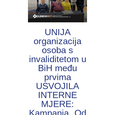
UNIJА
organizacija
osoba s
invaliditetom u
BiH među
prvima
USVOJILA
INTERNE
MJERE:
Kampanja „Od