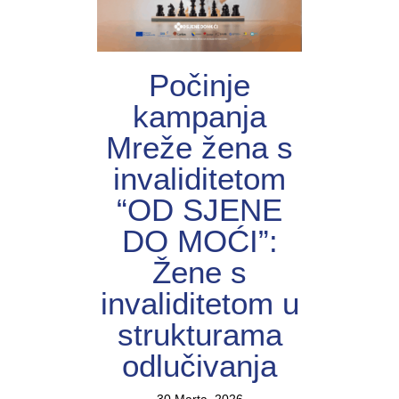
Počinje
kampanja
Mreže žena s
invaliditetom
“OD SJENE
DO MOĆI”:
Žene s
invaliditetom u
strukturama
odlučivanja