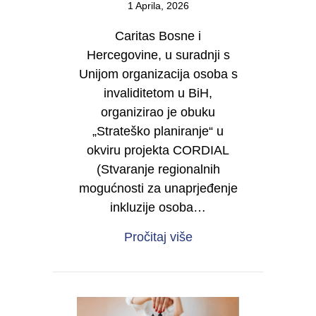
1 Aprila, 2026
Caritas Bosne i
Hercegovine, u suradnji s
Unijom organizacija osoba s
invaliditetom u BiH,
organizirao je obuku
„Strateško planiranje“ u
okviru projekta CORDIAL
(Stvaranje regionalnih
mogućnosti za unaprjeđenje
inkluzije osoba…
about Od vizije do dje
Pročitaj više