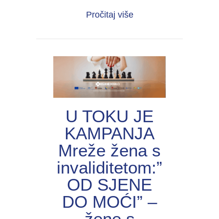
about UNIJА organiza
Pročitaj više
U TOKU JE
KAMPANJA
Mreže žena s
invaliditetom:”
OD SJENE
DO MOĆI” –
žene s