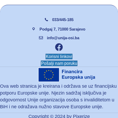
033/445-185
Podgaj 7, 71000 Sarajevo
info@unija-osi.ba
Facebook unija osi
Korisni linkovi
Pošalji nam poruku
Ova web stranica je kreirana i održava se uz financijsku
potporu Europske unije. Njezin sadržaj isključiva je
odgovornost Unije organizacija osoba s invaliditetom u
BiH i ne odražava nužno stavove Europske unije.
Copyright © 2024 by
Pixerize