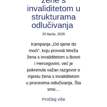
invaliditetom u
strukturama
odlučivanja
20 Aprila, 2026
Kampanja „Od sjene do
moći“, koju provodi Mreža
žena s invaliditetom u Bosni
i Hercegovini, već je
pokrenula važan razgovor o
mjestu žena s invaliditetom
u procesima odlučivanja. Šta
smo…
about U TOKU JE KAMP
Pročitaj više