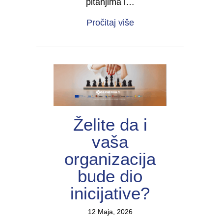
pitanjima i…
about Forum žena s inv
Pročitaj više
Želite da i
vaša
organizacija
bude dio
inicijative?
12 Maja, 2026