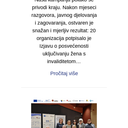
privodi kraju. Nakon mjeseci
razgovora, javnog djelovanja
i zagovaranja, ostvaren je
snažan i mjerljiv rezultat: 20
organizacija potpisalo je
Izjavu o posvećenosti
uključivanju žena s
invaliditetom…
about Od sjene do moć
Pročitaj više