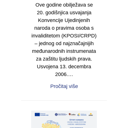
Ove godine obilježava se
20. godišnjica usvajanja
Konvencije Ujedinjenih
naroda o pravima osoba s
invaliditetom (KPOSI/CRPD)
– jednog od najznačajnijih
međunarodnih instrumenata
za zaštitu ljudskih prava.
Usvojena 13. decembra
2006.…
about 20 godina Konve
Pročitaj više