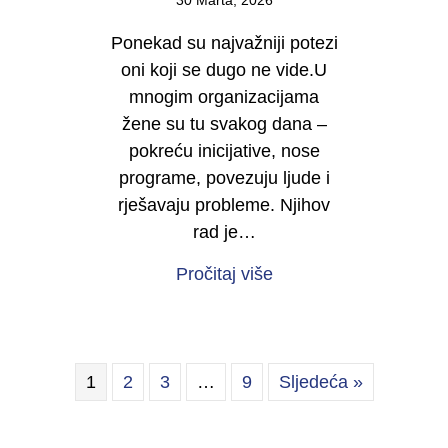
30 Marta, 2026
Ponekad su najvažniji potezi
oni koji se dugo ne vide.U
mnogim organizacijama
žene su tu svakog dana –
pokreću inicijative, nose
programe, povezuju ljude i
rješavaju probleme. Njihov
rad je…
about Počinje kampan
Pročitaj više
1
2
3
…
9
Sljedeća »