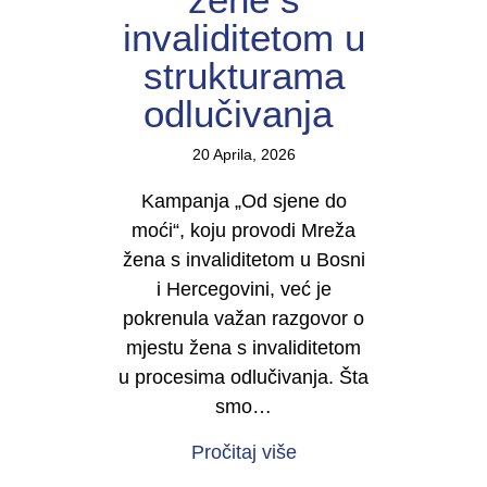
invaliditetom u
strukturama
odlučivanja
20 Aprila, 2026
Kampanja „Od sjene do
moći“, koju provodi Mreža
žena s invaliditetom u Bosni
i Hercegovini, već je
pokrenula važan razgovor o
mjestu žena s invaliditetom
u procesima odlučivanja. Šta
smo…
about U TOKU JE KAMP
Pročitaj više