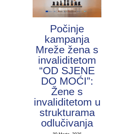
Počinje
kampanja
Mreže žena s
invaliditetom
“OD SJENE
DO MOĆI”:
Žene s
invaliditetom u
strukturama
odlučivanja