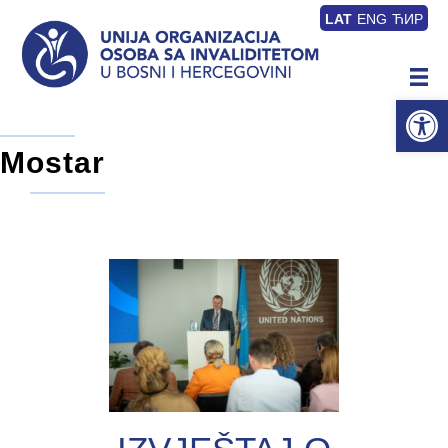
LAT
ENG
ЋИР
Op
Mostar