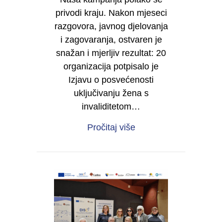
privodi kraju. Nakon mjeseci
razgovora, javnog djelovanja
i zagovaranja, ostvaren je
snažan i mjerljiv rezultat: 20
organizacija potpisalo je
Izjavu o posvećenosti
uključivanju žena s
invaliditetom…
about Od sjene do moć
Pročitaj više