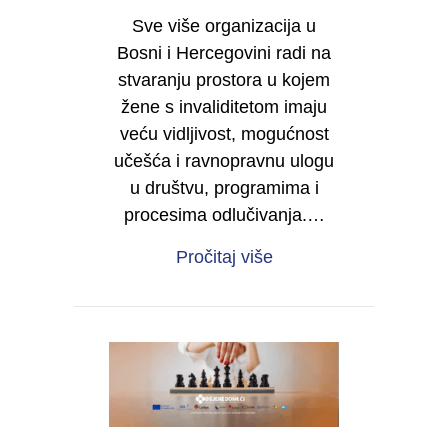
Sve više organizacija u
Bosni i Hercegovini radi na
stvaranju prostora u kojem
žene s invaliditetom imaju
veću vidljivost, mogućnost
učešća i ravnopravnu ulogu
u društvu, programima i
procesima odlučivanja.…
about Želite da i vaša 
Pročitaj više