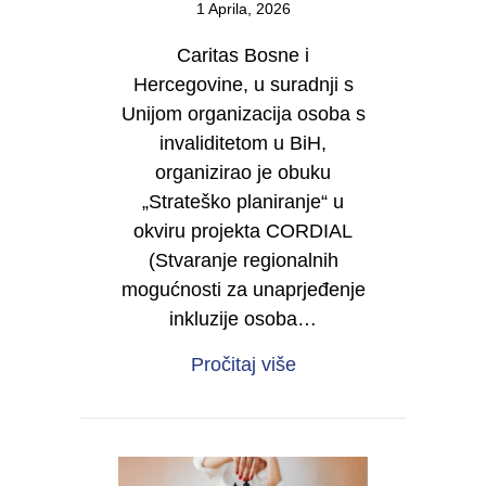
1 Aprila, 2026
Caritas Bosne i
Hercegovine, u suradnji s
Unijom organizacija osoba s
invaliditetom u BiH,
organizirao je obuku
„Strateško planiranje“ u
okviru projekta CORDIAL
(Stvaranje regionalnih
mogućnosti za unaprjeđenje
inkluzije osoba…
about Od vizije do dje
Pročitaj više