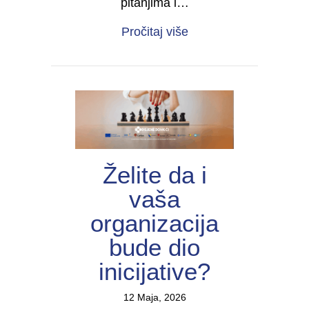
pitanjima i…
about Forum žena s inv
Pročitaj više
Želite da i
vaša
organizacija
bude dio
inicijative?
12 Maja, 2026