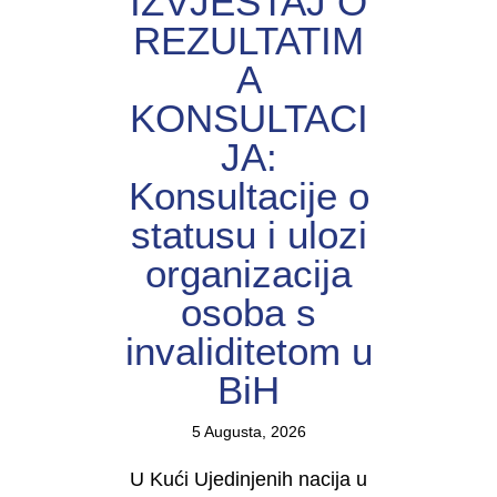
IZVJEŠTAJ O
REZULTATIM
A
KONSULTACI
JA:
Konsultacije o
statusu i ulozi
organizacija
osoba s
invaliditetom u
BiH
5 Augusta, 2026
U Kući Ujedinjenih nacija u