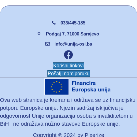
033/445-185
Podgaj 7, 71000 Sarajevo
info@unija-osi.ba
Facebook unija osi
Korisni linkovi
Pošalji nam poruku
Ova web stranica je kreirana i održava se uz financijsku
potporu Europske unije. Njezin sadržaj isključiva je
odgovornost Unije organizacija osoba s invaliditetom u
BiH i ne odražava nužno stavove Europske unije.
Copyright © 2024 by
Pixerize