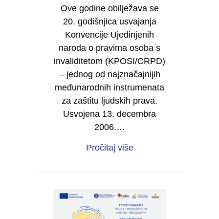
Ove godine obilježava se
20. godišnjica usvajanja
Konvencije Ujedinjenih
naroda o pravima osoba s
invaliditetom (KPOSI/CRPD)
– jednog od najznačajnijih
međunarodnih instrumenata
za zaštitu ljudskih prava.
Usvojena 13. decembra
2006.…
about 20 godina Konve
Pročitaj više