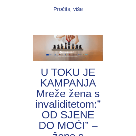
about UNIJА organiza
Pročitaj više
U TOKU JE
KAMPANJA
Mreže žena s
invaliditetom:”
OD SJENE
DO MOĆI” –
žene s