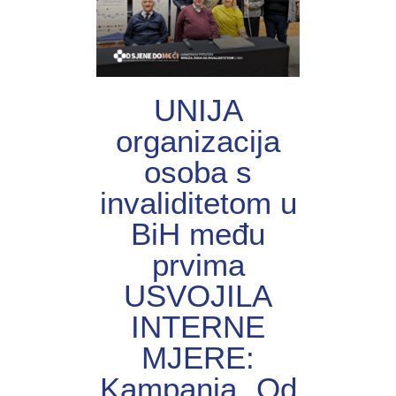
UNIJА
organizacija
osoba s
invaliditetom u
BiH među
prvima
USVOJILA
INTERNE
MJERE:
Kampanja „Od