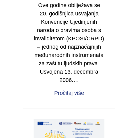
Ove godine obilježava se
20. godišnjica usvajanja
Konvencije Ujedinjenih
naroda o pravima osoba s
invaliditetom (KPOSI/CRPD)
– jednog od najznačajnijih
međunarodnih instrumenata
za zaštitu ljudskih prava.
Usvojena 13. decembra
2006.…
about 20 godina Konve
Pročitaj više