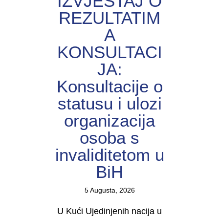
IZVJEŠTAJ O
REZULTATIM
A
KONSULTACI
JA:
Konsultacije o
statusu i ulozi
organizacija
osoba s
invaliditetom u
BiH
5 Augusta, 2026
U Kući Ujedinjenih nacija u