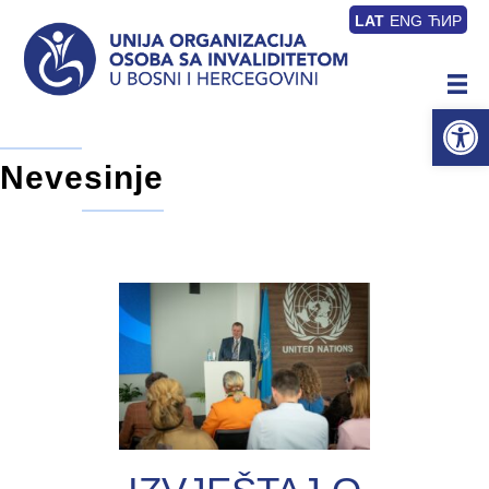
LAT
ENG
ЋИР
Op
Nevesinje