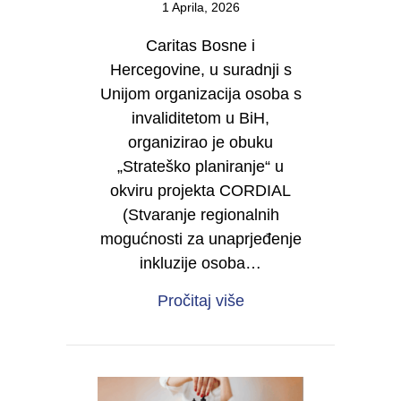
1 Aprila, 2026
Caritas Bosne i
Hercegovine, u suradnji s
Unijom organizacija osoba s
invaliditetom u BiH,
organizirao je obuku
„Strateško planiranje“ u
okviru projekta CORDIAL
(Stvaranje regionalnih
mogućnosti za unaprjeđenje
inkluzije osoba…
about Od vizije do dje
Pročitaj više