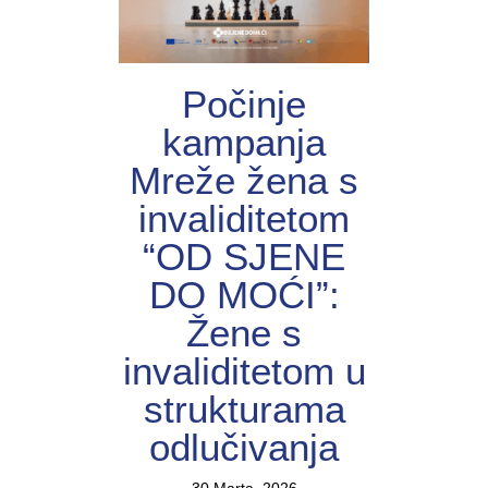
Počinje
kampanja
Mreže žena s
invaliditetom
“OD SJENE
DO MOĆI”:
Žene s
invaliditetom u
strukturama
odlučivanja