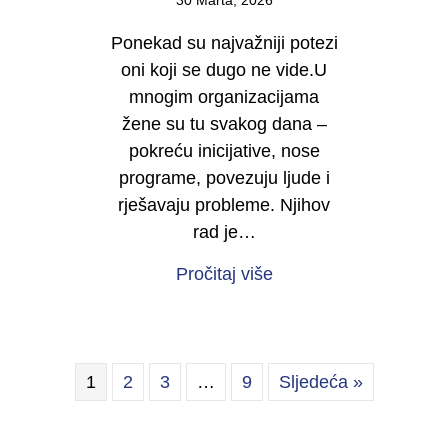
30 Marta, 2026
Ponekad su najvažniji potezi
oni koji se dugo ne vide.U
mnogim organizacijama
žene su tu svakog dana –
pokreću inicijative, nose
programe, povezuju ljude i
rješavaju probleme. Njihov
rad je…
about Počinje kampan
Pročitaj više
1
2
3
…
9
Sljedeća »