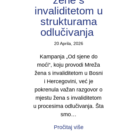
invaliditetom u
strukturama
odlučivanja
20 Aprila, 2026
Kampanja „Od sjene do
moći“, koju provodi Mreža
žena s invaliditetom u Bosni
i Hercegovini, već je
pokrenula važan razgovor o
mjestu žena s invaliditetom
u procesima odlučivanja. Šta
smo…
about U TOKU JE KAMP
Pročitaj više