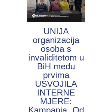
UNIJА
organizacija
osoba s
invaliditetom u
BiH među
prvima
USVOJILA
INTERNE
MJERE:
Kampanja „Od