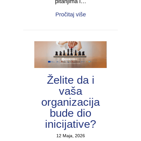
pitanjima i…
about Forum žena s inv
Pročitaj više
Želite da i
vaša
organizacija
bude dio
inicijative?
12 Maja, 2026