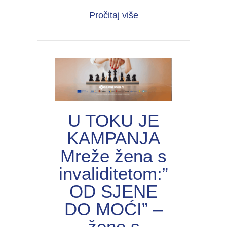
about UNIJА organiza
Pročitaj više
U TOKU JE
KAMPANJA
Mreže žena s
invaliditetom:”
OD SJENE
DO MOĆI” –
žene s