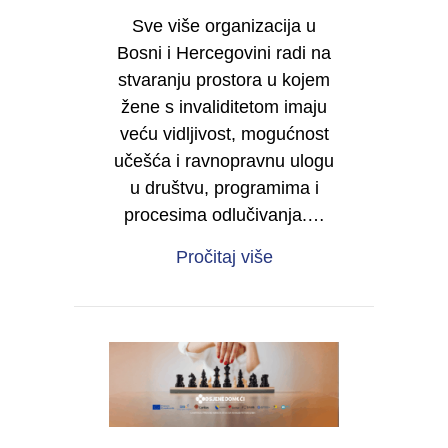
Sve više organizacija u
Bosni i Hercegovini radi na
stvaranju prostora u kojem
žene s invaliditetom imaju
veću vidljivost, mogućnost
učešća i ravnopravnu ulogu
u društvu, programima i
procesima odlučivanja.…
about Želite da i vaša 
Pročitaj više