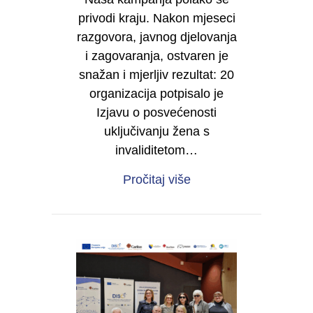
privodi kraju. Nakon mjeseci
razgovora, javnog djelovanja
i zagovaranja, ostvaren je
snažan i mjerljiv rezultat: 20
organizacija potpisalo je
Izjavu o posvećenosti
uključivanju žena s
invaliditetom…
about Od sjene do moć
Pročitaj više