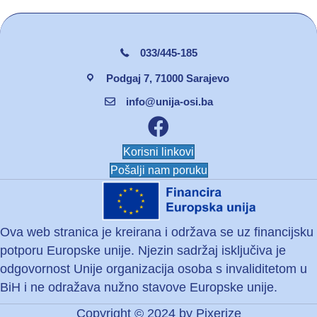
033/445-185
Podgaj 7, 71000 Sarajevo
info@unija-osi.ba
Facebook unija osi
Korisni linkovi
Pošalji nam poruku
Ova web stranica je kreirana i održava se uz financijsku
potporu Europske unije. Njezin sadržaj isključiva je
odgovornost Unije organizacija osoba s invaliditetom u
BiH i ne odražava nužno stavove Europske unije.
Copyright © 2024 by
Pixerize