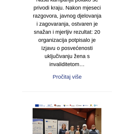
privodi kraju. Nakon mjeseci
razgovora, javnog djelovanja
i zagovaranja, ostvaren je
snažan i mjerljiv rezultat: 20
organizacija potpisalo je
Izjavu o posvećenosti
uključivanju žena s
invaliditetom…
about Od sjene do moć
Pročitaj više