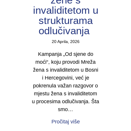
invaliditetom u
strukturama
odlučivanja
20 Aprila, 2026
Kampanja „Od sjene do
moći“, koju provodi Mreža
žena s invaliditetom u Bosni
i Hercegovini, već je
pokrenula važan razgovor o
mjestu žena s invaliditetom
u procesima odlučivanja. Šta
smo…
about U TOKU JE KAMP
Pročitaj više