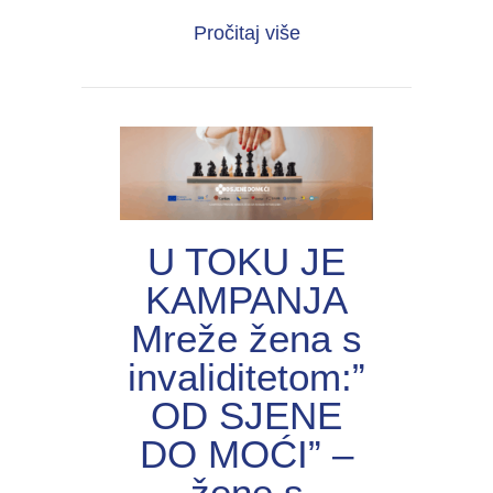
about UNIJА organiza
Pročitaj više
U TOKU JE
KAMPANJA
Mreže žena s
invaliditetom:”
OD SJENE
DO MOĆI” –
žene s