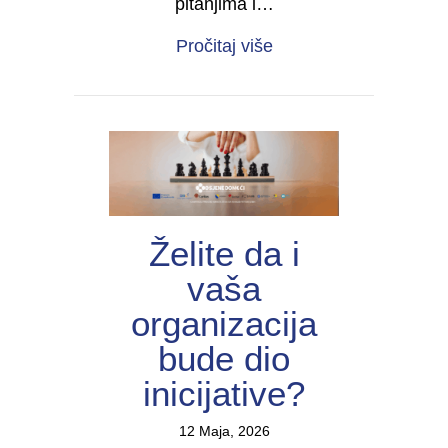
pitanjima i…
about Forum žena s inv
Pročitaj više
Želite da i
vaša
organizacija
bude dio
inicijative?
12 Maja, 2026