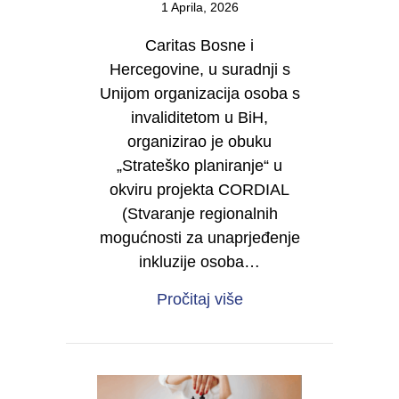
1 Aprila, 2026
Caritas Bosne i
Hercegovine, u suradnji s
Unijom organizacija osoba s
invaliditetom u BiH,
organizirao je obuku
„Strateško planiranje“ u
okviru projekta CORDIAL
(Stvaranje regionalnih
mogućnosti za unaprjeđenje
inkluzije osoba…
about Od vizije do dje
Pročitaj više