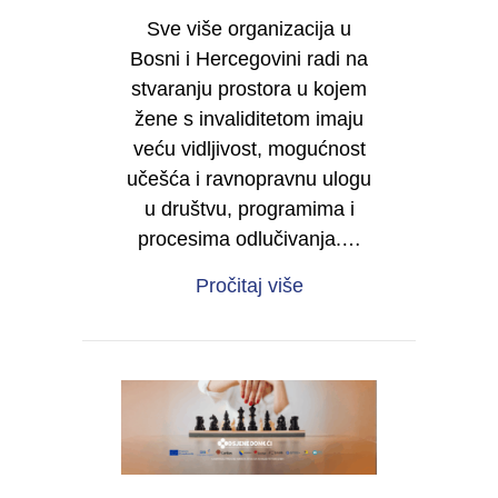
Sve više organizacija u
Bosni i Hercegovini radi na
stvaranju prostora u kojem
žene s invaliditetom imaju
veću vidljivost, mogućnost
učešća i ravnopravnu ulogu
u društvu, programima i
procesima odlučivanja.…
about Želite da i vaša 
Pročitaj više