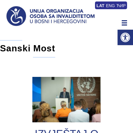
LAT
ENG
ЋИР
Op
Sanski Most