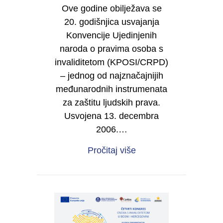
Ove godine obilježava se
20. godišnjica usvajanja
Konvencije Ujedinjenih
naroda o pravima osoba s
invaliditetom (KPOSI/CRPD)
– jednog od najznačajnijih
međunarodnih instrumenata
za zaštitu ljudskih prava.
Usvojena 13. decembra
2006.…
about 20 godina Konve
Pročitaj više