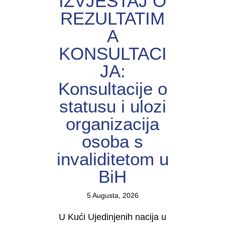
IZVJEŠTAJ O
REZULTATIM
A
KONSULTACI
JA:
Konsultacije o
statusu i ulozi
organizacija
osoba s
invaliditetom u
BiH
5 Augusta, 2026
U Kući Ujedinjenih nacija u