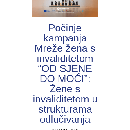
Počinje
kampanja
Mreže žena s
invaliditetom
“OD SJENE
DO MOĆI”:
Žene s
invaliditetom u
strukturama
odlučivanja