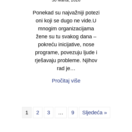
30 Marta, 2026
Ponekad su najvažniji potezi
oni koji se dugo ne vide.U
mnogim organizacijama
žene su tu svakog dana –
pokreću inicijative, nose
programe, povezuju ljude i
rješavaju probleme. Njihov
rad je…
about Počinje kampan
Pročitaj više
1
2
3
…
9
Sljedeća »