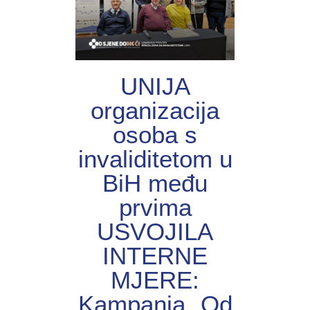
UNIJА
organizacija
osoba s
invaliditetom u
BiH među
prvima
USVOJILA
INTERNE
MJERE:
Kampanja „Od