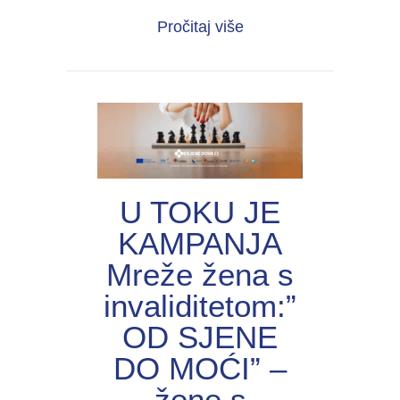
about UNIJА organiza
Pročitaj više
U TOKU JE
KAMPANJA
Mreže žena s
invaliditetom:”
OD SJENE
DO MOĆI” –
žene s