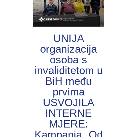
UNIJА
organizacija
osoba s
invaliditetom u
BiH među
prvima
USVOJILA
INTERNE
MJERE:
Kampanja „Od