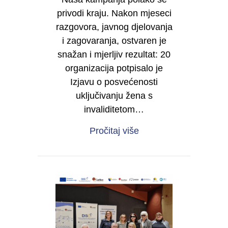
privodi kraju. Nakon mjeseci
razgovora, javnog djelovanja
i zagovaranja, ostvaren je
snažan i mjerljiv rezultat: 20
organizacija potpisalo je
Izjavu o posvećenosti
uključivanju žena s
invaliditetom…
about Od sjene do moć
Pročitaj više