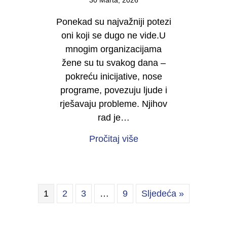
30 Marta, 2026
Ponekad su najvažniji potezi
oni koji se dugo ne vide.U
mnogim organizacijama
žene su tu svakog dana –
pokreću inicijative, nose
programe, povezuju ljude i
rješavaju probleme. Njihov
rad je…
about Počinje kampan
Pročitaj više
1
2
3
…
9
Sljedeća »