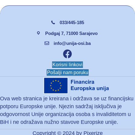
033/445-185
Podgaj 7, 71000 Sarajevo
info@unija-osi.ba
Facebook unija osi
Korisni linkovi
Pošalji nam poruku
Ova web stranica je kreirana i održava se uz financijsku
potporu Europske unije. Njezin sadržaj isključiva je
odgovornost Unije organizacija osoba s invaliditetom u
BiH i ne odražava nužno stavove Europske unije.
Copyright © 2024 by
Pixerize