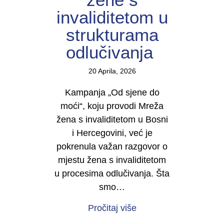
invaliditetom u
strukturama
odlučivanja
20 Aprila, 2026
Kampanja „Od sjene do
moći“, koju provodi Mreža
žena s invaliditetom u Bosni
i Hercegovini, već je
pokrenula važan razgovor o
mjestu žena s invaliditetom
u procesima odlučivanja. Šta
smo…
about U TOKU JE KAMP
Pročitaj više