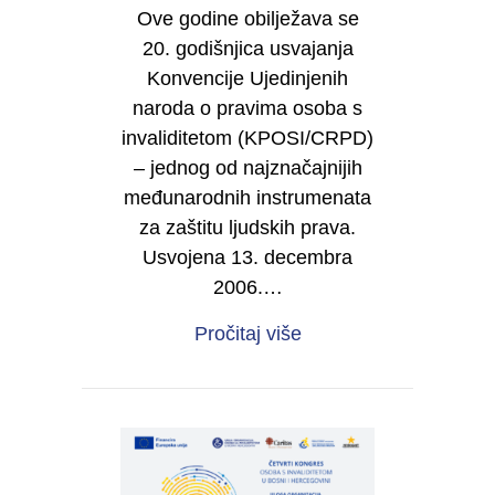
Ove godine obilježava se
20. godišnjica usvajanja
Konvencije Ujedinjenih
naroda o pravima osoba s
invaliditetom (KPOSI/CRPD)
– jednog od najznačajnijih
međunarodnih instrumenata
za zaštitu ljudskih prava.
Usvojena 13. decembra
2006.…
about 20 godina Konve
Pročitaj više