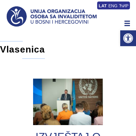
LAT
ENG
ЋИР
Op
Vlasenica