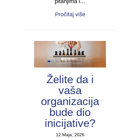
pitanjima i…
about Forum žena s inv
Pročitaj više
Želite da i
vaša
organizacija
bude dio
inicijative?
12 Maja, 2026