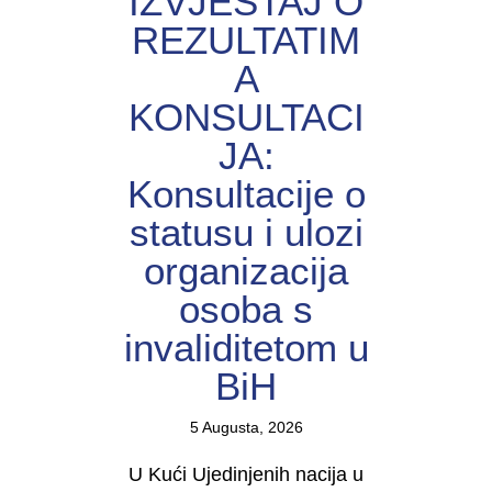
IZVJEŠTAJ O
REZULTATIM
A
KONSULTACI
JA:
Konsultacije o
statusu i ulozi
organizacija
osoba s
invaliditetom u
BiH
5 Augusta, 2026
U Kući Ujedinjenih nacija u