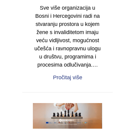
Sve više organizacija u
Bosni i Hercegovini radi na
stvaranju prostora u kojem
žene s invaliditetom imaju
veću vidljivost, mogućnost
učešća i ravnopravnu ulogu
u društvu, programima i
procesima odlučivanja.…
about Želite da i vaša 
Pročitaj više