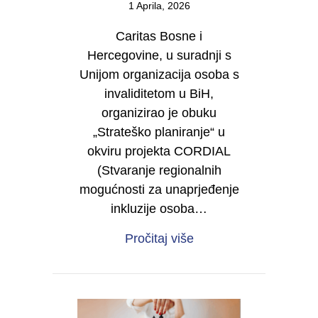
1 Aprila, 2026
Caritas Bosne i
Hercegovine, u suradnji s
Unijom organizacija osoba s
invaliditetom u BiH,
organizirao je obuku
„Strateško planiranje“ u
okviru projekta CORDIAL
(Stvaranje regionalnih
mogućnosti za unaprjeđenje
inkluzije osoba…
about Od vizije do dje
Pročitaj više