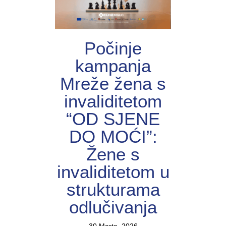
Počinje
kampanja
Mreže žena s
invaliditetom
“OD SJENE
DO MOĆI”:
Žene s
invaliditetom u
strukturama
odlučivanja