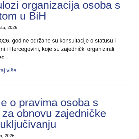
ulozi organizacija osoba s
etom u BiH
sta, 2026
2026. godine održane su konsultacije o statusu i
ni i Hercegovini, koje su zajednički organizirali
ed…
about IZVJEŠTAJ O REZULTATIMA KONSULTACIJA: Ko
taj više
je o pravima osoba s
e za obnovu zajedničke
uključivanju
la, 2026