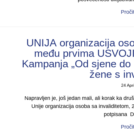
Proči
UNIJА organizacija oso
među prvima USVOJ
Kampanja „Od sjene do m
žene s in
24 Apr
Napravljen je, još jedan mali, ali korak ka dr
Unije organizacija osoba sa invaliditetom, 
potpisana D
Proči