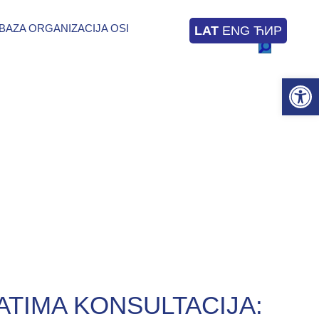
BAZA ORGANIZACIJA OSI
LAT
ENG
ЋИР
Op
ATIMA KONSULTACIJA: