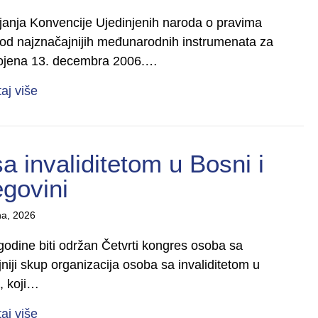
ajanja Konvencije Ujedinjenih naroda o pravima
od najznačajnijih međunarodnih instrumenata za
svojena 13. decembra 2006.…
about 20 godina Konvencije o pravima osoba s inv
taj više
a invaliditetom u Bosni i
govini
na, 2026
odine biti održan Četvrti kongres osoba sa
jniji skup organizacija osoba sa invaliditetom u
i, koji…
about Četvrti kongres osoba sa invaliditetom u Bo
taj više