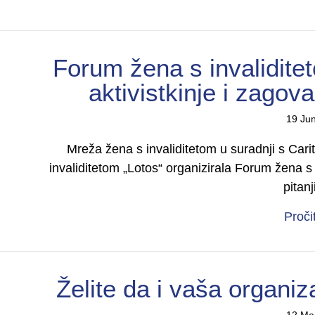
Forum žena s invaliditet
aktivistkinje i zagova
19 Ju
Mreža žena s invaliditetom u suradnji s Car
invaliditetom „Lotos“ organizirala Forum žena s
pitan
Proči
Želite da i vaša organiza
12 Ma