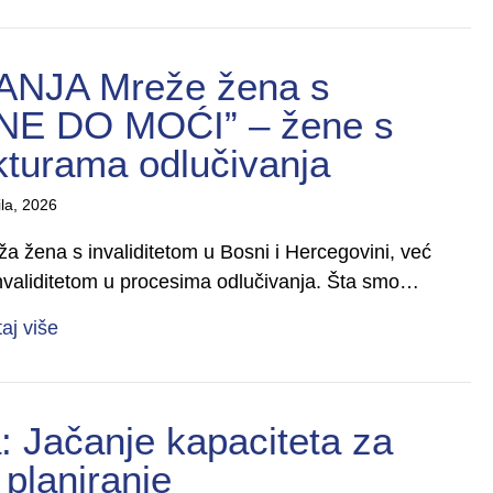
NJA Mreže žena s
ENE DO MOĆI” – žene s
ukturama odlučivanja
ila, 2026
a žena s invaliditetom u Bosni i Hercegovini, već
invaliditetom u procesima odlučivanja. Šta smo…
about U TOKU JE KAMPANJA Mreže žena s invalid
taj više
a: Jačanje kapaciteta za
 planiranje