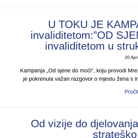
U TOKU JE KAMPA
invaliditetom:”OD SJ
invaliditetom u str
20 Apr
Kampanja „Od sjene do moći“, koju provodi Mrež
je pokrenula važan razgovor o mjestu žena s 
Proči
Od vizije do djelovanj
strateško