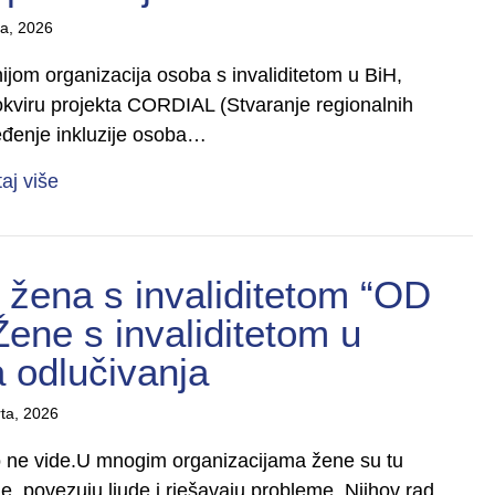
la, 2026
ijom organizacija osoba s invaliditetom u BiH,
 okviru projekta CORDIAL (Stvaranje regionalnih
eđenje inkluzije osoba…
about Od vizije do djelovanja: Jačanje kapaciteta 
taj više
žena s invaliditetom “OD
ne s invaliditetom u
 odlučivanja
ta, 2026
go ne vide.U mnogim organizacijama žene su tu
e, povezuju ljude i rješavaju probleme. Njihov rad