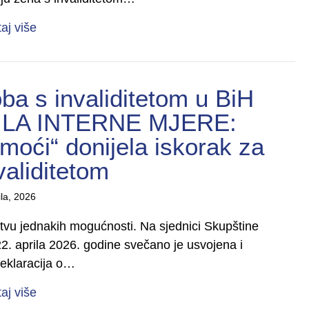
about Od sjene do moći” – završne aktivnosti kamp
taj više
ba s invaliditetom u BiH
ILA INTERNE MJERE:
oći“ donijela iskorak za
validitetom
ila, 2026
uštvu jednakih mogućnosti. Na sjednici Skupštine
22. aprila 2026. godine svečano je usvojena i
eklaracija o…
about UNIJА organizacija osoba s invaliditetom
taj više