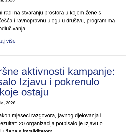
ni radi na stvaranju prostora u kojem žene s
 učešća i ravnopravnu ulogu u društvu, programima
 odlučivanja.…
about Želite da i vaša organizacija bude dio inicija
taj više
ršne aktivnosti kampanje:
salo Izjavu i pokrenulo
koje ostaju
ila, 2026
akon mjeseci razgovora, javnog djelovanja i
ezultat: 20 organizacija potpisalo je Izjavu o
nju žena s invaliditetom…