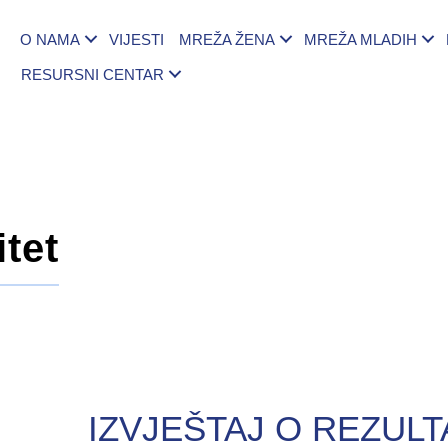
O NAMA
VIJESTI
MREŽA ŽENA
MREŽA MLADIH
RESURSNI CENTAR
itet
IZVJEŠTAJ O REZULT