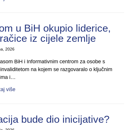
om u BiH okupio liderice,
račice iz cijele zemlje
na, 2026
itasom BiH i Informativnim centrom za osobe s
 invaliditetom na kojem se razgovaralo o ključnim
jima i…
about Forum žena s invaliditetom u BiH okupio lider
taj više
cija bude dio inicijative?
ja, 2026