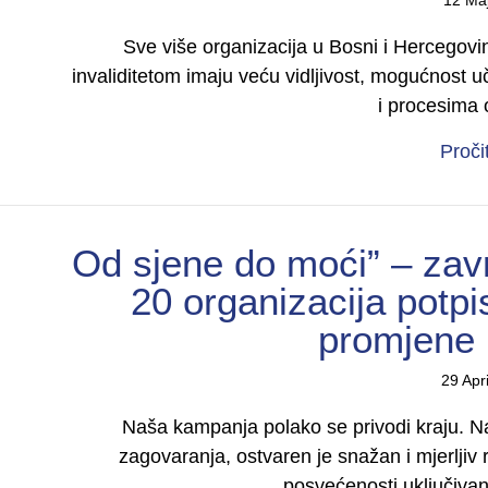
Sve više organizacija u Bosni i Hercegovi
invaliditetom imaju veću vidljivost, mogućnost
i procesima
Proči
Od sjene do moći” – zav
20 organizacija potpi
promjene 
29 Apr
Naša kampanja polako se privodi kraju. N
zagovaranja, ostvaren je snažan i mjerljiv r
posvećenosti uključiva