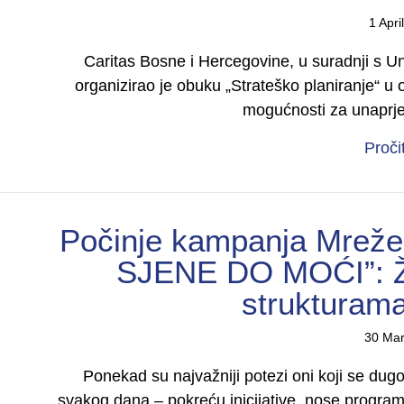
1 Apri
Caritas Bosne i Hercegovine, u suradnji s Un
organizirao je obuku „Strateško planiranje“ u
mogućnosti za unaprj
Proči
Počinje kampanja Mreže 
SJENE DO MOĆI”: Že
strukturama
30 Mar
Ponekad su najvažniji potezi oni koji se du
svakog dana – pokreću inicijative, nose program