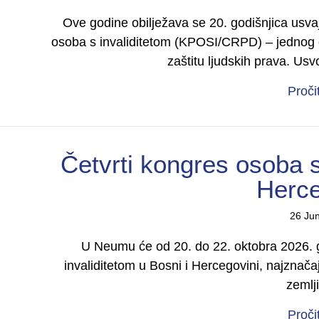
Ove godine obilježava se 20. godišnjica usv
osoba s invaliditetom (KPOSI/CRPD) – jednog 
zaštitu ljudskih prava. U
Proči
Četvrti kongres osoba s
Herce
26 Ju
U Neumu će od 20. do 22. oktobra 2026. g
invaliditetom u Bosni i Hercegovini, najznača
zemlj
Proči