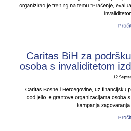
organizirao je trening na temu “Praćenje, evalua
invalidite
Proči
Caritas BiH za podršku
osoba s invaliditetom iz
12 Septe
Caritas Bosne i Hercegovine, uz financijsku
dodijelio je grantove organizacijama osoba s i
kampanja zagovaranja
Proči