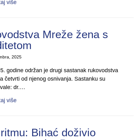
about Održan sastanak rukovodstva Mreže žena s
taj više
ovodstva Mreže žena s
ditetom
mbra, 2025
. godine održan je drugi sastanak rukovodstva
 a četvrti od njenog osnivanja. Sastanku su
ovale: dr.…
about Održan sastanak rukovodstva Mreže žena s
taj više
ritmu: Bihać doživio