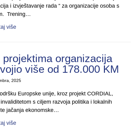
cija i izvještavanje rada ” za organizacije osoba s
tom. Trening…
about Praćenje i evaluacija – ključ efikasnog rada
taj više
 projektima organizacija
dvojio više od 178.000 KM
mbra, 2025
 podršku Europske unije, kroz projekt CORDIAL,
nvaliditetom s ciljem razvoja politika i lokalnih
 te jačanja ekonomske…
about Caritas BiH za podršku projektima organiza
taj više