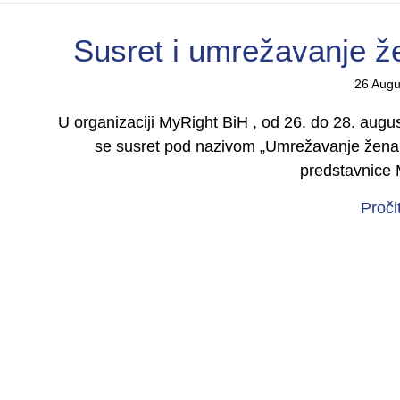
Susret i umrežavanje že
26 Augu
U organizaciji MyRight BiH , od 26. do 28. augu
se susret pod nazivom „Umrežavanje žena s
predstavnice
Proči