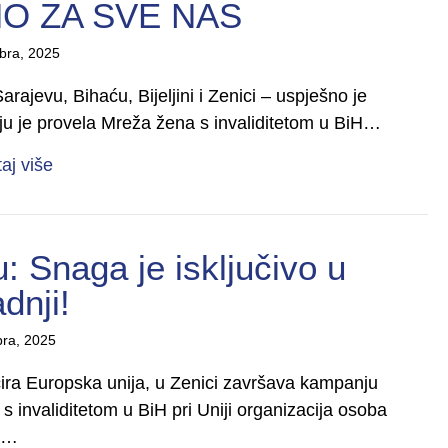
O ZA SVE NAS
bra, 2025
rajevu, Bihaću, Bijeljini i Zenici – uspješno je
ju je provela Mreža žena s invaliditetom u BiH…
about Završena kampanja „POZNATE UZ POZ
taj više
: Snaga je isključivo u
dnji!
bra, 2025
ncira Europska unija, u Zenici završava kampanju
 invaliditetom u BiH pri Uniji organizacija osoba
s…