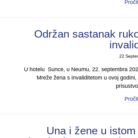
Proči
Održan sastanak ruk
invali
22 Septe
U hotelu Sunce, u Neumu, 22. septembra 2025
Mreže žena s invaliditetom u ovoj godini,
prisustv
Proči
Una i žene u istom 