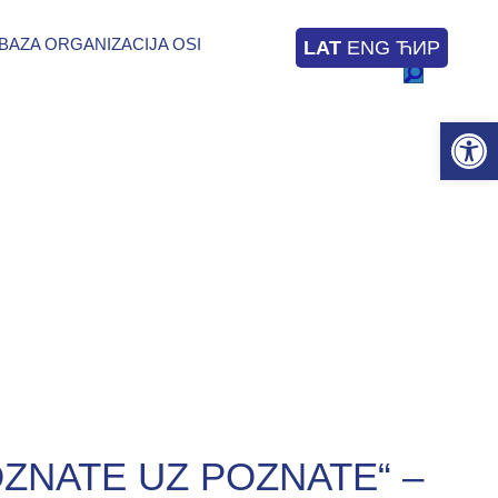
BAZA ORGANIZACIJA OSI
LAT
ENG
ЋИР
Op
POZNATE UZ POZNATE“ –