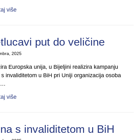
about Zenica – Šlag na kraju: Snaga je isključivo 
taj više
lucavi put do veličine
mbra, 2025
ira Europska unija, u Bijeljini realizira kampanju
 invaliditetom u BiH pri Uniji organizacija osoba
s…
about Ruku pod ruku – svjetlucavi put do veličine
taj više
a s invaliditetom u BiH