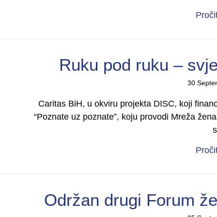
Proči
Ruku pod ruku – svjet
30 Septe
Caritas BiH, u okviru projekta DISC, koji financ
“Poznate uz poznate”, koju provodi Mreža žena s
Proči
Održan drugi Forum žen