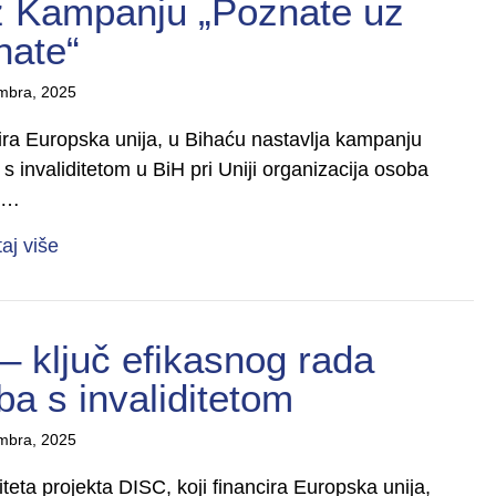
oz Kampanju „Poznate uz
nate“
mbra, 2025
ncira Europska unija, u Bihaću nastavlja kampanju
 invaliditetom u BiH pri Uniji organizacija osoba
s…
about Una i žene u istom ritmu: Bihać doživio in
taj više
 – ključ efikasnog rada
ba s invaliditetom
mbra, 2025
teta projekta DISC, koji financira Europska unija,