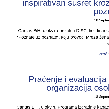
inspirativan susret kr
poz
18 Septe
Caritas BiH, u okviru projekta DISC, koji fina
“Poznate uz poznate”, koju provodi Mreža žena s
Proči
Praćenje i evaluacija
organizacija oso
18 Septe
Caritas BiH, u okviru Programa izgradnje kapaci