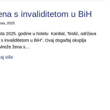
na s invaliditetom u BiH
sta, 2025
sta 2025. godine u hotelu Kardial, Teslić, održava
 invaliditetom u BiH“. Ovaj događaj okuplja
 Mreže žena s…
about Susret i umrežavanje žena s invaliditetom 
taj više