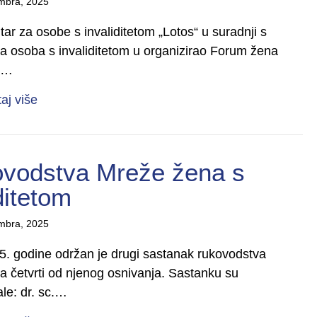
mbra, 2025
tar za osobe s invaliditetom „Lotos“ u suradnji s
ija osoba s invaliditetom u organizirao Forum žena
s…
about Održan drugi Forum žena s invaliditetom u
taj više
ovodstva Mreže žena s
ditetom
mbra, 2025
. godine održan je drugi sastanak rukovodstva
 a četvrti od njenog osnivanja. Sastanku su
ale: dr. sc.…