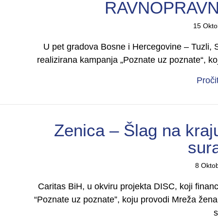
RAVNOPRAVN
15 Okto
U pet gradova Bosne i Hercegovine – Tuzli, Sa
realizirana kampanja „Poznate uz poznate“, ko
Proči
Zenica – Šlag na kraju
sura
8 Okto
Caritas BiH, u okviru projekta DISC, koji fina
“Poznate uz poznate”, koju provodi Mreža žena s