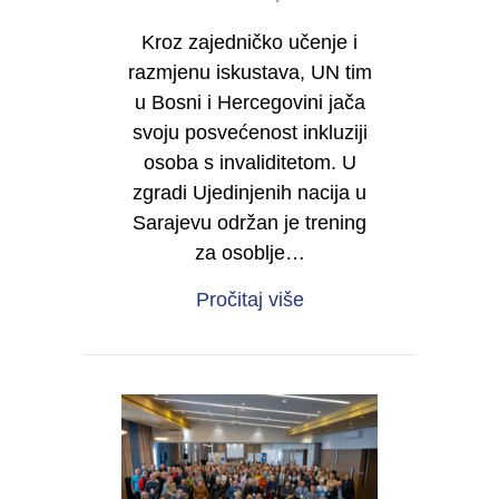
Kroz zajedničko učenje i
razmjenu iskustava, UN tim
u Bosni i Hercegovini jača
svoju posvećenost inkluziji
osoba s invaliditetom. U
zgradi Ujedinjenih nacija u
Sarajevu održan je trening
za osoblje…
about Zajedno učimo o 
Pročitaj više