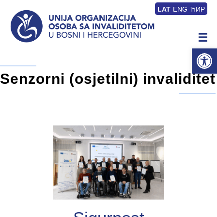
LAT
ENG
ЋИР
Op
Senzorni (osjetilni) invaliditet