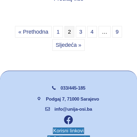
« Prethodna
1
2
3
4
…
9
Sljedeća »
033/445-185
Podgaj 7, 71000 Sarajevo
info@unija-osi.ba
Facebook unija osi
Korisni linkovi