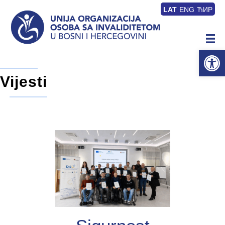
LAT
ENG
ЋИР
Op
Vijesti