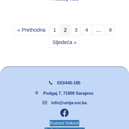
« Prethodna
1
2
3
4
…
9
Sljedeća »
033/445-185
Podgaj 7, 71000 Sarajevo
info@unija-osi.ba
Facebook unija osi
Korisni linkovi