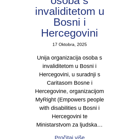
osoba s
invaliditetom u
Bosni i
Hercegovini
17 Oktobra, 2025
Unija organizacija osoba s
invaliditetom u Bosni i
Hercegovini, u suradnji s
Caritasom Bosne i
Hercegovine, organizacijom
MyRight (Empowers people
with disabilities u Bosni i
Hercegovini te
Ministarstvom za ljudska…
about Najava događaja
Pročitaj više