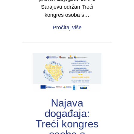
Sarajevu održan Treći
kongres osoba s…
about Održan Treći ko
Pročitaj više
Najava
događaja:
Treći kongres