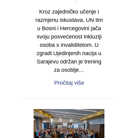
Kroz zajedničko učenje i
razmjenu iskustava, UN tim
u Bosni i Hercegovini jača
svoju posvećenost inkluziji
osoba s invaliditetom. U
zgradi Ujedinjenih nacija u
Sarajevu održan je trening
za osoblje…
about Zajedno učimo o 
Pročitaj više