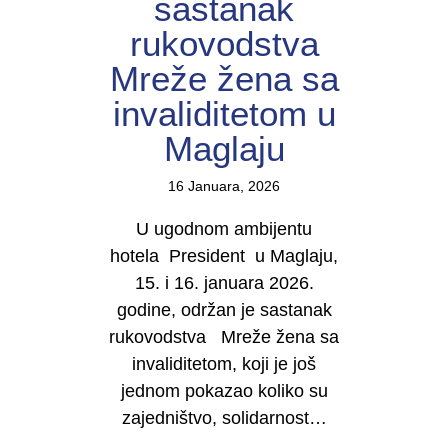
sastanak
rukovodstva
Mreže žena sa
invaliditetom u
Maglaju
16 Januara, 2026
U ugodnom ambijentu
hotela President u Maglaju,
15. i 16. januara 2026.
godine, održan je sastanak
rukovodstva Mreže žena sa
invaliditetom, koji je još
jednom pokazao koliko su
zajedništvo, solidarnost…