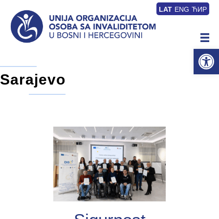
LAT
ENG
ЋИР
Op
Sarajevo