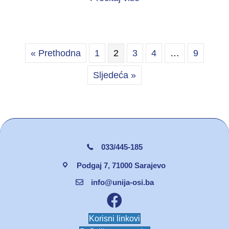
« Prethodna
1
2
3
4
…
9
Sljedeća »
033/445-185
Podgaj 7, 71000 Sarajevo
info@unija-osi.ba
Facebook unija osi
Korisni linkovi