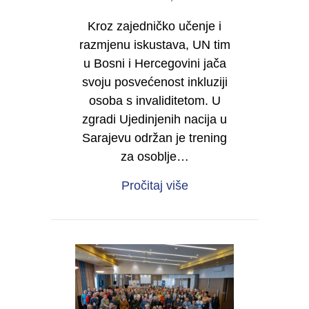
Kroz zajedničko učenje i
razmjenu iskustava, UN tim
u Bosni i Hercegovini jača
svoju posvećenost inkluziji
osoba s invaliditetom. U
zgradi Ujedinjenih nacija u
Sarajevu održan je trening
za osoblje…
about Zajedno učimo o 
Pročitaj više