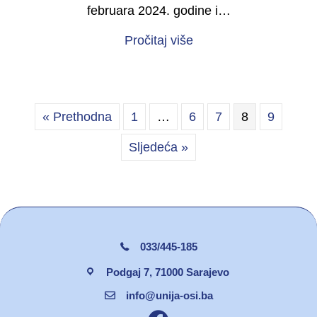
februara 2024. godine i…
about Organiziran sast
Pročitaj više
« Prethodna
1
…
6
7
8
9
Sljedeća »
033/445-185
Podgaj 7, 71000 Sarajevo
info@unija-osi.ba