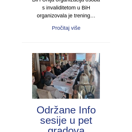
s invaliditetom u BiH
organizovala je trening…
about Trening za član
Pročitaj više
Održane Info
sesije u pet
gradova