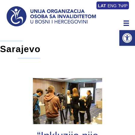
LAT
ENG
ЋИР
Op
Sarajevo